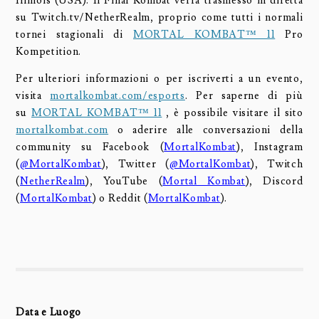
Illinois (USA). Il Final Kombat verrà trasmesso in diretta
su Twitch.tv/NetherRealm, proprio come tutti i normali
tornei stagionali di
MORTAL KOMBAT™ 11
Pro
Kompetition.
Per ulteriori informazioni o per iscriverti a un evento,
visita
mortalkombat.com/esports
. Per saperne di più
su
MORTAL KOMBAT™ 11
,
è possibile visitare il sito
mortalkombat.com
o aderire alle conversazioni della
community su Facebook (
MortalKombat
), Instagram
(
@MortalKombat
), Twitter (
@MortalKombat
), Twitch
(
NetherRealm
), YouTube (
Mortal Kombat
), Discord
(
MortalKombat
) o Reddit (
MortalKombat
).
Data e Luogo