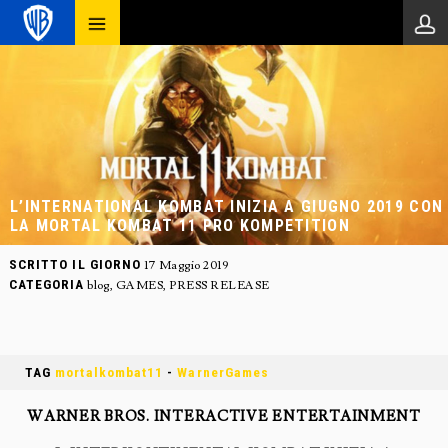
L’INTERNATIONAL KOMBAT INIZIA A GIUGNO 2019 CON
LA MORTAL KOMBAT 11 PRO KOMPETITION
SCRITTO IL GIORNO
17 Maggio 2019
CATEGORIA
blog
,
GAMES
,
PRESS RELEASE
TAG
mortalkombat11
-
WarnerGames
WARNER BROS. INTERACTIVE ENTERTAINMENT