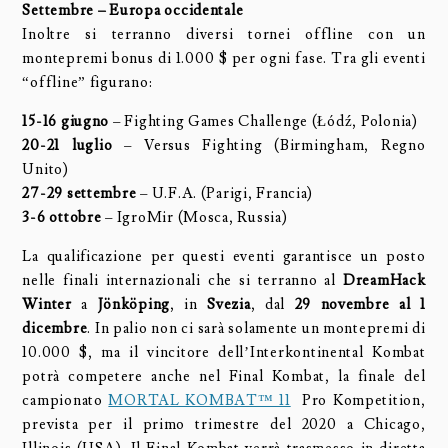
Settembre – Europa occidentale
Inoltre si terranno diversi tornei offline con un
montepremi bonus di 1.000 $ per ogni fase. Tra gli eventi
“offline” figurano:
15-16 giugno
– Fighting Games Challenge (Łódź, Polonia)
20-21 luglio
– Versus Fighting (Birmingham, Regno
Unito)
27-29 settembre
– U.F.A. (Parigi, Francia)
3-6 ottobre
– IgroMir (Mosca, Russia)
La qualificazione per questi eventi garantisce un posto
nelle finali internazionali che si terranno al
DreamHack
Winter
a
Jönköping
, in
Svezia
, dal
29 novembre al 1
dicembre
. In palio non ci sarà solamente un montepremi di
10.000 $, ma il vincitore dell’Interkontinental Kombat
potrà competere anche nel Final Kombat, la finale del
campionato
MORTAL KOMBAT™ 11
Pro Kompetition,
prevista per il primo trimestre del 2020 a Chicago,