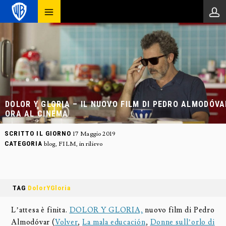
DOLOR Y GLORIA – IL NUOVO FILM DI PEDRO ALMODÓVA
ORA AL CINEMA
SCRITTO IL GIORNO
17 Maggio 2019
CATEGORIA
blog
,
FILM
,
in rilievo
TAG
DolorYGloria
L’attesa è finita.
DOLOR Y GLORIA,
nuovo film di Pedro
Almodóvar (
Volver
,
La mala educación
,
Donne sull’orlo di