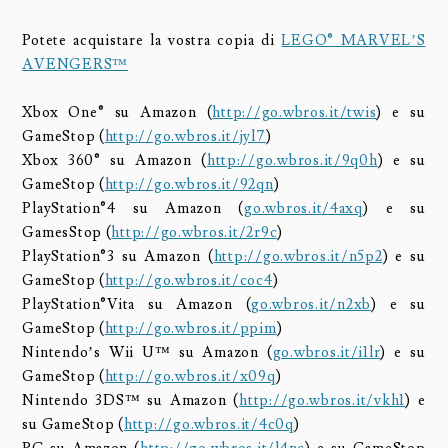
Potete acquistare la vostra copia di
LEGO® MARVEL’S
AVENGERS™
Xbox One® su Amazon (
http://go.wbros.it/twis
) e su
GameStop (
http://go.wbros.it/jyl7
)
Xbox 360® su Amazon (
http://go.wbros.it/9q0h
) e su
GameStop (
http://go.wbros.it/92qn
)
PlayStation®4 su Amazon (
go.wbros.it/4axq
) e su
GamesStop (
http://go.wbros.it/2r9c
)
PlayStation®3 su Amazon (
http://go.wbros.it/n5p2
) e su
GameStop (
http://go.wbros.it/coc4
)
PlayStation®Vita su Amazon (
go.wbros.it/n2xb
) e su
GameStop (
http://go.wbros.it/ppim
)
Nintendo’s Wii U™ su Amazon (
go.wbros.it/i1lr
) e su
GameStop (
http://go.wbros.it/x09q
)
Nintendo 3DS™ su Amazon (
http://go.wbros.it/vkh1
) e
su GameStop (
http://go.wbros.it/4c0q
)