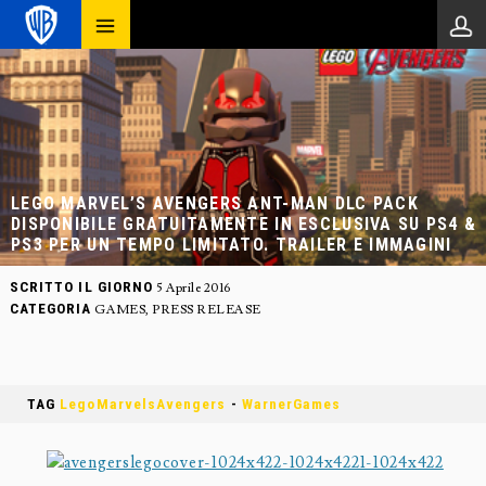
LEGO MARVEL’S AVENGERS ANT-MAN DLC PACK
DISPONIBILE GRATUITAMENTE IN ESCLUSIVA SU PS4 &
PS3 PER UN TEMPO LIMITATO. TRAILER E IMMAGINI
SCRITTO IL GIORNO
5 Aprile 2016
CATEGORIA
GAMES
,
PRESS RELEASE
TAG
LegoMarvelsAvengers
-
WarnerGames