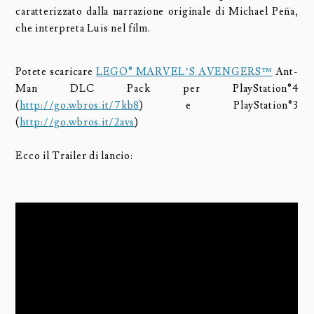
caratterizzato dalla narrazione originale di Michael Peña,
che interpreta Luis nel film.
Potete scaricare
LEGO® MARVEL’S AVENGERS™
Ant-
Man DLC Pack per PlayStation®4
(
http://go.wbros.it/7kb8
) e PlayStation®3
(
http://go.wbros.it/2avs
)
Ecco il Trailer di lancio: