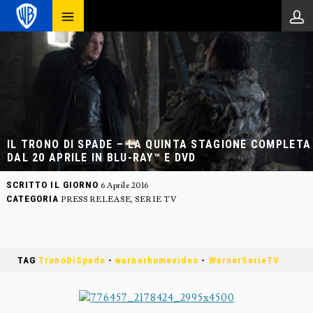
IL TRONO DI SPADE – LA QUINTA STAGIONE COMPLETA
DAL 20 APRILE IN BLU-RAY™ E DVD
SCRITTO IL GIORNO
6 Aprile 2016
CATEGORIA
PRESS RELEASE
,
SERIE TV
TAG
TronoDiSpade
-
warnerhomevideo
-
WarnerSerieTV