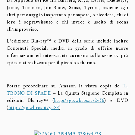
Da Approdo del Re alla Barriera, Arya, Cersei, Daenerys,
Jaime, Tommen, Jon Snow, Sansa, Tyrion, insieme agli
altri personaggi vi aspettano per sapere, o rivedere, chi di
loro è sopravvissuto e chi invece è uscito di scena
all’improvviso.
L’edizione Blu-ray™ e DVD della serie include inoltre
Contenuti Speciali inediti in grado di offrire nuove
informazioni ed interessanti curiosità sulla serie tv più
epica mai realizzata per il piccolo schermo.
Potete preordinare su Amazon la vistra copia de
IL
TRONO DI SPADE
– La Quinta Stagione Completa in
edizioni Blu-ray™ (
http://go.wbros.it/2v56
) e DVD
(
http://go.wbros.it/yu83
)