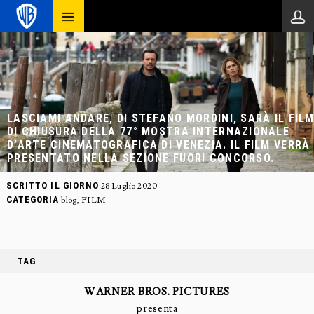
LASCIAMI ANDARE, DI STEFANO MORDINI, SARÀ IL FIL
DI CHIUSURA DELLA 77° MOSTRA INTERNAZIONALE
D’ARTE CINEMATOGRAFICA DI VENEZIA. IL FILM VERRÀ
PRESENTATO NELLA SEZIONE FUORI CONCORSO.
SCRITTO IL GIORNO
28 Luglio 2020
CATEGORIA
blog
,
FILM
TAG
WARNER BROS. PICTURES
presenta