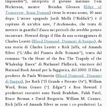
Impossible”), interpreta il giovane marinaio Tom
Nickerson, mentre Brendan Gleeson (
Edge of
Tomorrow- Senza Domani
) ritrae lo stesso uomo, 30 anni
dopo. L’attore spagnolo Jordi Mollà (“Riddick”) è il
capitano di un’altra nave, l’
Archimedes
, che tenta di
mettere in guardia l’
Essex
sui pericoli che avrebbe potuto
incontrare. Howard dirige il film da una sceneggiatura di
Charles Leavitt (
Blood Diamond- Diamanti di Sangue
), da
una storia di Charles Leavitt e Rick Jaffa, ed Amanda
Silver (“L’Alba del Pianeta delle Scimmie”), tratta dal
romanzo “In the Heart of the Sea: The Tragedy of the
Whaleship Essex” di Nathaniel Philbrick, vincitore del
National Book Award per la Saggistica, del 2000. Il film è
prodotto da Paula Weinstein (
Blood Diamond- Diamanti
di Sangue
), Joe Roth (“Il Grande e Potente Oz”), William
Ward, Brian Grazer (“J. Edgar”) e Ron Howard. I
produttori esecutivi sono Sarah Bradshaw, Palak Patel,
Bruce Berman e David Bergstein. William M. Connor,
Rick Jaffa ed Amanda Silver ne sono i co-produttori. La