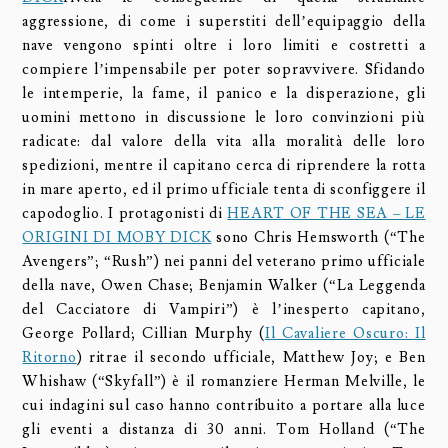
aggressione, di come i superstiti dell’equipaggio della
nave vengono spinti oltre i loro limiti e costretti a
compiere l’impensabile per poter sopravvivere. Sfidando
le intemperie, la fame, il panico e la disperazione, gli
uomini mettono in discussione le loro convinzioni più
radicate: dal valore della vita alla moralità delle loro
spedizioni, mentre il capitano cerca di riprendere la rotta
in mare aperto, ed il primo ufficiale tenta di sconfiggere il
capodoglio. I protagonisti di
HEART OF THE SEA – LE
ORIGINI DI MOBY DICK
sono Chris Hemsworth (“The
Avengers”; “Rush”) nei panni del veterano primo ufficiale
della nave, Owen Chase; Benjamin Walker (“La Leggenda
del Cacciatore di Vampiri”) è l’inesperto capitano,
George Pollard; Cillian Murphy (
Il Cavaliere Oscuro: Il
Ritorno
) ritrae il secondo ufficiale, Matthew Joy; e Ben
Whishaw (“Skyfall”) è il romanziere Herman Melville, le
cui indagini sul caso hanno contribuito a portare alla luce
gli eventi a distanza di 30 anni. Tom Holland (“The