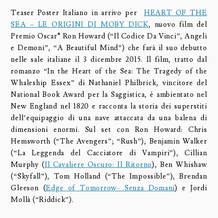
Teaser Poster Italiano in arrivo per
HEART OF THE
SEA – LE ORIGINI DI MOBY DICK
, nuovo film del
Premio Oscar® Ron Howard (“Il Codice Da Vinci”, Angeli
e Demoni”, “A Beautiful Mind”) che farà il suo debutto
nelle sale italiane il 3 dicembre 2015. Il film, tratto dal
romanzo “In the Heart of the Sea: The Tragedy of the
Whaleship Essex” di Nathaniel Philbrick, vincitore del
National Book Award per la Saggistica, è ambientato nel
New England nel 1820 e racconta la storia dei superstiti
dell’equipaggio di una nave attaccata da una balena di
dimensioni enormi. Sul set con Ron Howard: Chris
Hemsworth (“The Avengers”; “Rush”), Benjamin Walker
(“La Leggenda del Cacciatore di Vampiri”), Cillian
Murphy (
Il Cavaliere Oscuro: Il Ritorno
), Ben Whishaw
(“Skyfall”), Tom Holland (“The Impossible”), Brendan
Gleeson (
Edge of Tomorrow- Senza Domani
) e Jordi
Mollà (“Riddick”).