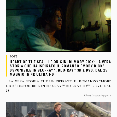
POST
HEART OF THE SEA – LE ORIGINI DI MOBY DICK: LA VERA
STORIA CHE HA ISPIRATO IL ROMANZO “MOBY DICK”
DSPONIBILE IN BLU-RAY™, BLU-RAY™ 3D E DVD. DAL 25
MAGGIO IN 4K ULTRA HD
LA VERA STORIA CHE HA ISPIRATO IL ROMANZO “MOBY
DICK” DISPONIBILE IN BLU-RAY™ BLU-RAY 3D™ E DVD DAL
25
Continua a leggere