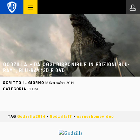
GODZILLA – DA OGGI DISPONIBILE IN EDIZIONI BLU-
RAY™, BLU-RAY™3D E DVD
SCRITTO IL GIORNO
18 Settembre 2014
CATEGORIA
FILM
TAG
Godzilla2014
-
GodzillaIT
-
warnerhomevideo