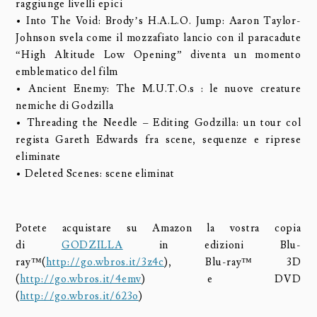
raggiunge livelli epici
• Into The Void: Brody’s H.A.L.O. Jump: Aaron Taylor-
Johnson svela come il mozzafiato lancio con il paracadute
“High Altitude Low Opening” diventa un momento
emblematico del film
• Ancient Enemy: The M.U.T.O.s : le nuove creature
nemiche di Godzilla
• Threading the Needle – Editing Godzilla: un tour col
regista Gareth Edwards fra scene, sequenze e riprese
eliminate
• Deleted Scenes: scene eliminat
Potete acquistare su Amazon la vostra copia
di
GODZILLA
in edizioni Blu-
ray™(
http://go.wbros.it/3z4c
), Blu-ray™ 3D
(
http://go.wbros.it/4emv
) e DVD
(
http://go.wbros.it/623o
)