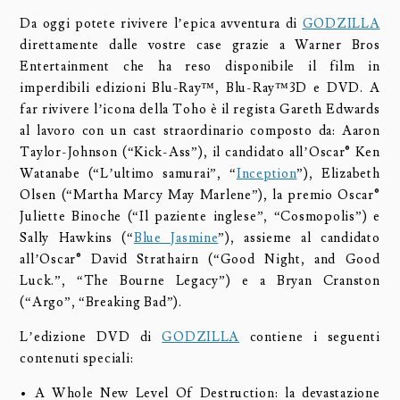
Da oggi potete rivivere l’epica avventura di
GODZILLA
direttamente dalle vostre case grazie a Warner Bros
Entertainment che ha reso disponibile il film in
imperdibili edizioni Blu-Ray™, Blu-Ray™3D e DVD. A
far rivivere l’icona della Toho è il regista Gareth Edwards
al lavoro con un cast straordinario composto da: Aaron
Taylor-Johnson (“Kick-Ass”), il candidato all’Oscar® Ken
Watanabe (“L’ultimo samurai”, “
Inception
”), Elizabeth
Olsen (“Martha Marcy May Marlene”), la premio Oscar®
Juliette Binoche (“Il paziente inglese”, “Cosmopolis”) e
Sally Hawkins (“
Blue Jasmine
”), assieme al candidato
all’Oscar® David Strathairn (“Good Night, and Good
Luck.”, “The Bourne Legacy”) e a Bryan Cranston
(“Argo”, “Breaking Bad”).
L’edizione DVD di
GODZILLA
contiene i seguenti
contenuti speciali:
• A Whole New Level Of Destruction: la devastazione