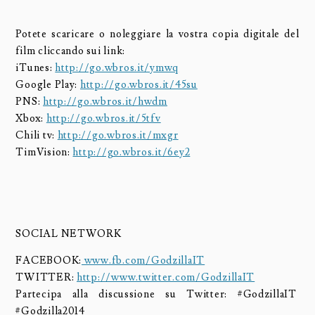
Potete scaricare o noleggiare la vostra copia digitale del
film cliccando sui link:
iTunes:
http://go.wbros.it/ymwq
Google Play:
http://go.wbros.it/45su
PNS:
http://go.wbros.it/hwdm
Xbox:
http://go.wbros.it/5tfv
Chili tv:
http://go.wbros.it/mxgr
TimVision:
http://go.wbros.it/6ey2
SOCIAL NETWORK
FACEBOOK:
www.fb.com/GodzillaIT
TWITTER:
http://www.twitter.com/GodzillaIT
Partecipa alla discussione su Twitter: #GodzillaIT
#Godzilla2014