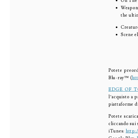
On The
Weapons
the ult
Creatur
Scene e
Potete preor
Blu-ray™ (
ht
EDGE OF 
l’acquisto a p
piattaforme di
Potete scaric
cliccando sui 
iTunes:
http: