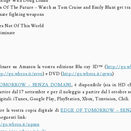
 Edge With Doug Liman
 Of The Future – Watch as Tom Cruise and Emily Blunt get tra
imate fighting weapons
es Not Of This World
liminate
dinare su Amazon la vostra edizione Blu-ray 3D™ (
http://go.w
tp://go.wbros.it/avvo
) e DVD (
http://go.wbros.it/qvwa
)
TOMORROW – SENZA DOMANI
, è disponibile (sia in HD 
artire dal 17 settembre e per il noleggio a partire dal 1 ottobre s
gitali: iTunes, Google Play, PlayStation, Xbox, Timvision, Chili.
are la vostra copia digitale di
EDGE OF TOMORROW – SEN
seguenti link:
//go.wbros.it/upmn