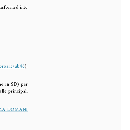
nsformed into
bros.it/ub46
),
che in SD) per
ulle principali
ZA DOMANI