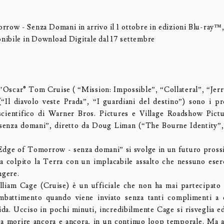
row - Senza Domani in arrivo il 1 ottobre in edizioni Blu-ray
ibile in Download Digitale dal 17 settembre
ll’Oscar® Tom Cruise ( “Mission: Impossible”, “Collateral”, “Jer
“Il diavolo veste Prada”, “I guardiani del destino”) sono i pr
ascientifico di Warner Bros. Pictures e Village Roadshow Pic
enza domani”, diretto da Doug Liman (“The Bourne Identity”
“Edge of Tomorrow - senza domani” si svolge in un futuro pross
ha colpito la Terra con un implacabile assalto che nessuno ese
ngere.
lliam Cage (Cruise) è un ufficiale che non ha mai partecipat
mbattimento quando viene inviato senza tanti complimenti a
ida. Ucciso in pochi minuti, incredibilmente Cage si risveglia ed
a morire ancora e ancora, in un continuo loop temporale. Ma 