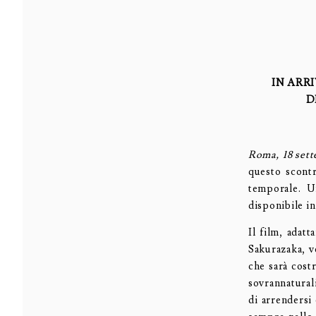
IN ARR
D
Roma, 18 set
questo scontr
temporale. U
disponibile i
Il film, adat
Sakurazaka, v
che sarà cost
sovrannatural
di arrendersi 