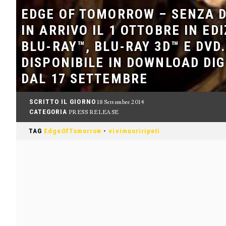
EDGE OF TOMORROW – SENZA 
IN ARRIVO IL 1 OTTOBRE IN EDI
BLU-RAY™, BLU-RAY 3D™ E DVD.
DISPONIBILE IN DOWNLOAD DIG
DAL 17 SETTEMBRE
SCRITTO IL GIORNO
18 Settembre 2014
CATEGORIA
PRESS RELEASE
TAG
EdgeOfTomorrow
-
vivimuoriripeti