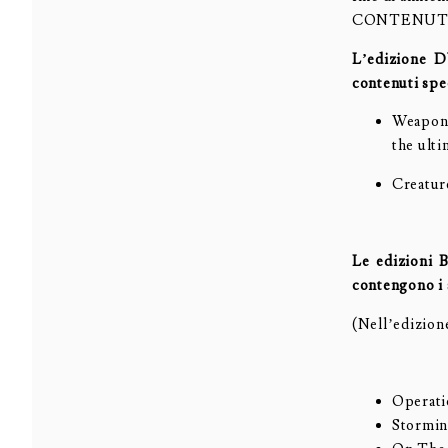
CONTENUTI
L’edizione 
contenuti spec
Weapons
the ult
Creatur
Le edizioni
contengono i 
(Nell’edizion
Operati
Stormin