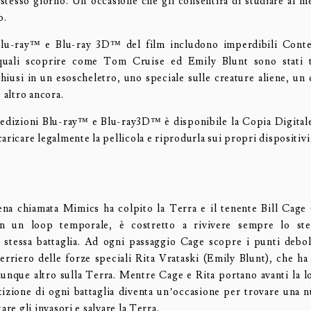
stesso giorno. Un’occasione che gli consentirà di studiare al m
o.
Blu-ray™ e Blu-ray 3D™ del film includono imperdibili Conten
 quali scoprire come Tom Cruise ed Emily Blunt sono stati t
chiusi in un esoscheletro, uno speciale sulle creature aliene, u
o altro ancora.
e edizioni Blu-ray™ e Blu-ray3D™ è disponibile la Copia Digitale
aricare legalmente la pellicola e riprodurla sui propri dispositivi 
ena chiamata Mimics ha colpito la Terra e il tenente Bill Cag
in un loop temporale, è costretto a rivivere sempre lo st
 stessa battaglia. Ad ogni passaggio Cage scopre i punti debo
uerriero delle forze speciali Rita Vrataski (Emily Blunt), che ha
unque altro sulla Terra. Mentre Cage e Rita portano avanti la lo
petizione di ogni battaglia diventa un’occasione per trovare una n
are gli invasori e salvare la Terra.