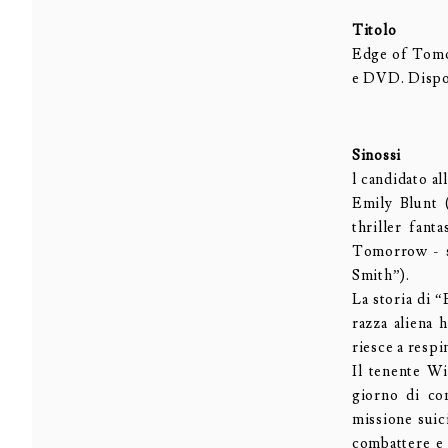
Titolo
Edge of Tomor
e DVD. Dispon
Sinossi
l candidato a
Emily Blunt (
thriller fant
Tomorrow - s
Smith”).
La storia di 
razza aliena 
riesce a respi
Il tenente Wi
giorno di co
missione suic
combattere e 