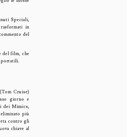
eglio le mosse
uti Speciali,
rasformati in
n commento del
 del film, che
portatili.
e (Tom Cruise)
esso giorno e
li dei Mimics,
 eliminato più
tta contro gli
uova chiave al