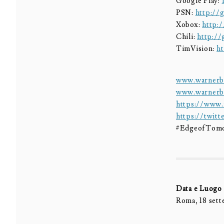
Google Play:
PSN:
http://g
Xobox:
http:/
Chili:
http://
TimVision:
ht
www.warnerbr
www.warnerbr
https://www.
https://twitt
#EdgeofTom
Data e Luogo
Roma, 18 set