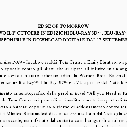
EDGE OF TOMORROW
IVO IL 1° OTTOBRE IN EDIZIONI BLU-RAY 3D™, BLU-RAY
ISPONIBILE IN DOWNLOAD DIGITALE DAL 17 SETTEMB
tembre 2014
– Incubo o realtà? Tom Cruise e Emily Blunt sono i p
o epocale contro gli alieni che si ripete all’infinito in un an
n’emozione a tutto schermo edita da Warner Bros. Entertain
n edizione Blu-Ray™, Blu-Ray 3D™ e DVD a partire dal 1° ottobre
tamento cinematografico della graphic novel “All you Need is Ki
ede Tom Cruise nei panni di un insolito tenente inesperto di 
retto a battersi dopo un solo giorno di addestramento contro terr
i, i Mimics. Rifiutandosi di combattere una lotta dall’esito già s
e si uccide, ma infettato dal contatto con il sangue di un alieno,