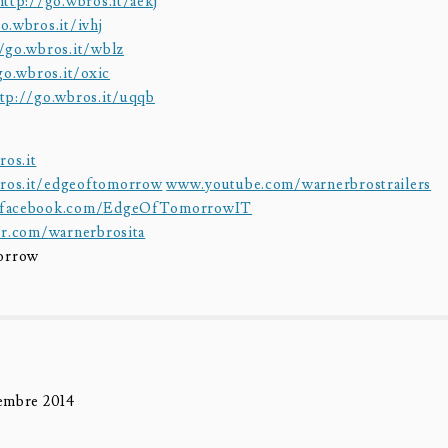
http://go.wbros.it/aekj
o.wbros.it/ivhj
/go.wbros.it/wblz
go.wbros.it/oxic
tp://go.wbros.it/uqqb
os.it
os.it
/
edgeoftomorrow
www.youtube.com/
warnerbrostrailers
facebook.com/
EdgeOfTomorrowIT
er.com/
warnerbrosita
orrow
tembre 2014