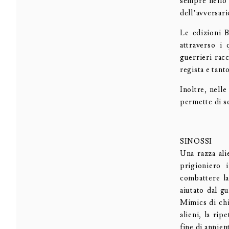
sempre nello 
dell’avversari
Le edizioni 
attraverso i
guerrieri rac
regista e tant
Inoltre, nell
permette di sc
SINOSSI
Una razza ali
prigioniero 
combattere la
aiutato dal g
Mimics di chi
alieni, la ri
fine di annient