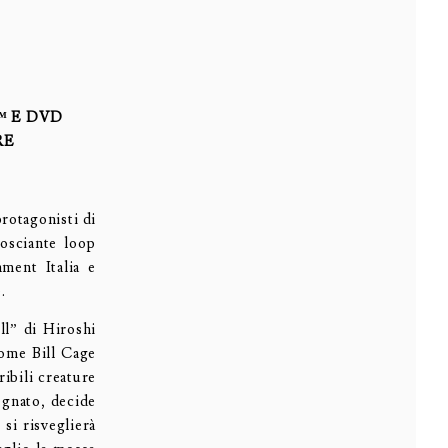
™ E DVD
RE
rotagonisti di
gosciante loop
ment Italia e
.
ll” di Hiroshi
nome Bill Cage
ibili creature
egnato, decide
 si risveglierà