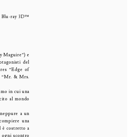
™, Blu-ray 3D™
ry Maguire”) e
otagonisti del
tures “Edge of
, “Mr. & Mrs.
imo in cui una
rcito al mondo
o neppure a un
 compiere una
 è costretto a
a ogni scontro