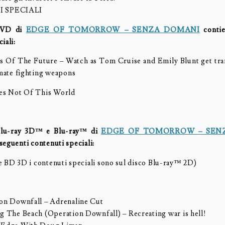
 SPECIALI
DVD di
EDGE OF TOMORROW – SENZA DOMANI
contie
iali:
 Of The Future – Watch as Tom Cruise and Emily Blunt get tra
imate fighting weapons
es Not Of This World
 Blu-ray 3D™ e Blu-ray™ di
EDGE OF TOMORROW – SEN
seguenti contenuti speciali:
e BD 3D i contenuti speciali sono sul disco Blu-ray™ 2D)
on Downfall – Adrenaline Cut
g The Beach (Operation Downfall) – Recreating war is hell!