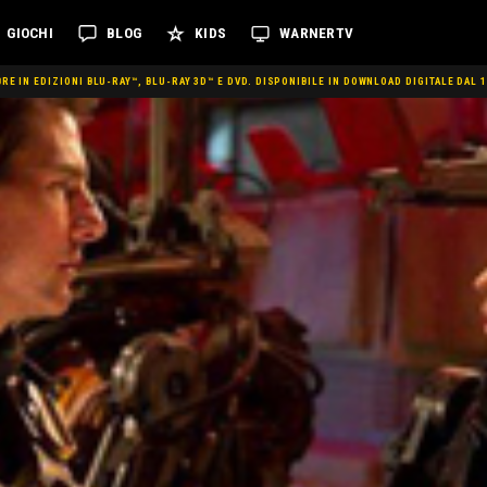
GIOCHI
BLOG
KIDS
WARNERTV
E IN EDIZIONI BLU-RAY™, BLU-RAY 3D™ E DVD. DISPONIBILE IN DOWNLOAD DIGITALE DAL