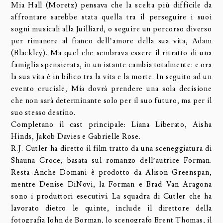
Mia Hall (Moretz) pensava che la scelta più difficile da
affrontare sarebbe stata quella tra il perseguire i suoi
sogni musicali alla Juilliard, o seguire un percorso diverso
per rimanere al fianco dell’amore della sua vita, Adam
(Blackley). Ma quel che sembrava essere il ritratto di una
famiglia spensierata, in un istante cambia totalmente: e ora
la sua vita è in bilico tra la vita e la morte. In seguito ad un
evento cruciale, Mia dovrà prendere una sola decisione
che non sarà determinante solo per il suo futuro, ma per il
suo stesso destino.
Completano il cast principale: Liana Liberato, Aisha
Hinds, Jakob Davies e Gabrielle Rose.
R.J. Cutler ha diretto il film tratto da una sceneggiatura di
Shauna Croce, basata sul romanzo dell’autrice Forman.
Resta Anche Domani è prodotto da Alison Greenspan,
mentre Denise DiNovi, la Forman e Brad Van Aragona
sono i produttori esecutivi. La squadra di Cutler che ha
lavorato dietro le quinte, include il direttore della
fotografia John de Borman, lo scenografo Brent Thomas, il