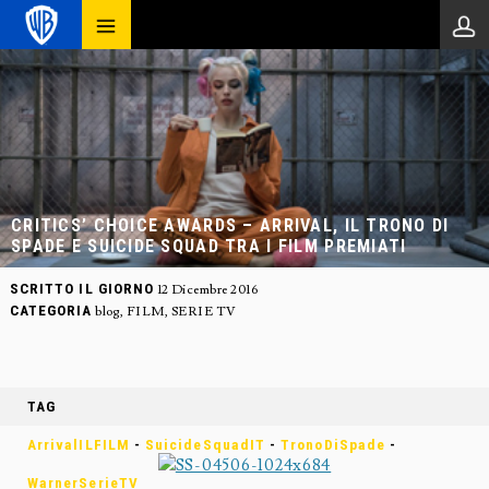
CRITICS’ CHOICE AWARDS – ARRIVAL, IL TRONO DI
SPADE E SUICIDE SQUAD TRA I FILM PREMIATI
SCRITTO IL GIORNO
12 Dicembre 2016
CATEGORIA
blog
,
FILM
,
SERIE TV
TAG
ArrivalILFILM
-
SuicideSquadIT
-
TronoDiSpade
-
WarnerSerieTV