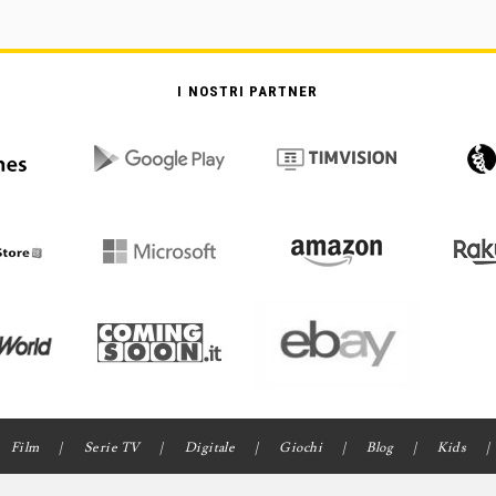
I NOSTRI PARTNER
Film
Serie TV
Digitale
Giochi
Blog
Kids