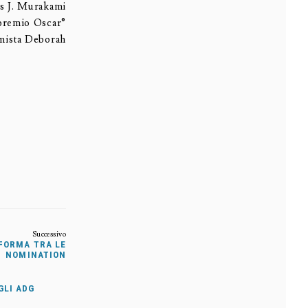
es J. Murakami
 premio Oscar®
umista Deborah
 FORMA TRA LE
NOMINATION
GLI ADG