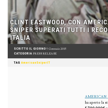
CLINT EASTWOOD, CON AMERI
SNIPER SUPERATI TUTTI I RECO
ITALIA
SCRITTO IL GIORNO
5 Gennaio 2015
CATEGORIA
PRESS RELEASE
TAG
AmericanSniperIT
AMERICAN 
ha aperto la s