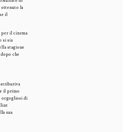
isultato di
ottenuto la
e il
 per il cinema
 si sia
lla stagione
, dopo che
stributiva
e il primo
 orgogliosi di
lint
lla sua