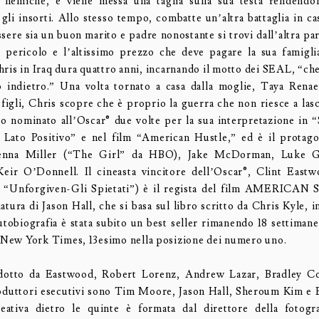
e nemiche, e viene messa una taglia sulla sua testa rendendo
 gli insorti. Allo stesso tempo, combatte un’altra battaglia in ca
ssere sia un buon marito e padre nonostante si trovi dall’altra p
 pericolo e l’altissimo prezzo che deve pagare la sua famiglia
hris in Iraq dura quattro anni, incarnando il motto dei SEAL, “c
o indietro.” Una volta tornato a casa dalla moglie, Taya Rena
 figli, Chris scopre che è proprio la guerra che non riesce a lasc
o nominato all’Oscar® due volte per la sua interpretazione in “
 Lato Positivo” e nel film “American Hustle,” ed è il protago
ienna Miller (“The Girl” da HBO), Jake McDorman, Luke G
eir O’Donnell. Il cineasta vincitore dell’Oscar®, Clint Eastw
, “Unforgiven-Gli Spietati”) è il regista del film AMERICAN 
atura di Jason Hall, che si basa sul libro scritto da Chris Kyle, 
obiografia è stata subito un best seller rimanendo 18 settimane s
l New York Times, 13esimo nella posizione dei numero uno.
odotto da Eastwood, Robert Lorenz, Andrew Lazar, Bradley C
oduttori esecutivi sono Tim Moore, Jason Hall, Sheroum Kim e 
eativa dietro le quinte è formata dal direttore della fotogra