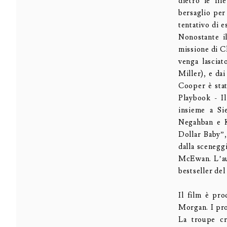
dietro le fil
bersaglio per
tentativo di e
Nonostante il
missione di C
venga lasciat
Miller), e dai
Cooper è stat
Playbook - Il
insieme a S
Negahban e K
Dollar Baby”
dalla sceneggi
McEwan. L’aut
bestseller de
Il film è pr
Morgan. I pr
La troupe cr