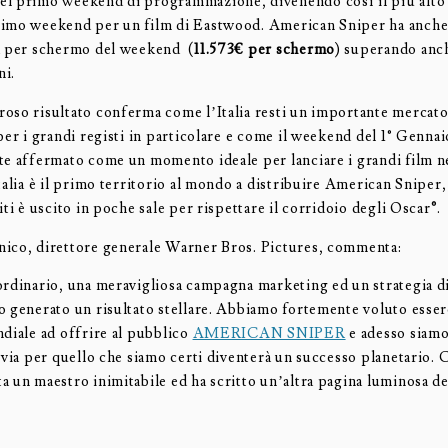
el primo weekend di programmazione, divenendo così il più alto r
imo weekend per un film di Eastwood. American Sniper ha anche 
a per schermo del weekend (
11.573€ per schermo
) superando anch
ni.
oso risultato conferma come l’Italia resti un importante mercato
per i grandi registi in particolare e come il weekend del 1° Gennaio
te affermato come un momento ideale per lanciare i grandi film ne
talia è il primo territorio al mondo a distribuire American Sniper
iti è uscito in poche sale per rispettare il corridoio degli Oscar®.
ico, direttore generale Warner Bros. Pictures, commenta:
ordinario, una meravigliosa campagna marketing ed un strategia di
o generato un risultato stellare. Abbiamo fortemente voluto esser
ndiale ad offrire al pubblico
AMERICAN SNIPER
e adesso siamo
 via per quello che siamo certi diventerà un successo planetario. C
 un maestro inimitabile ed ha scritto un’altra pagina luminosa de