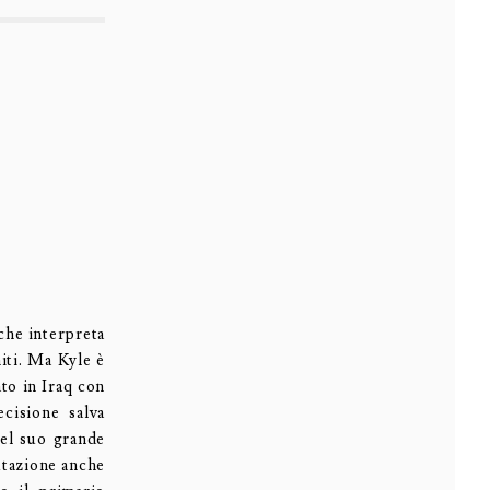
he interpreta
niti. Ma Kyle è
to in Iraq con
cisione salva
del suo grande
utazione anche