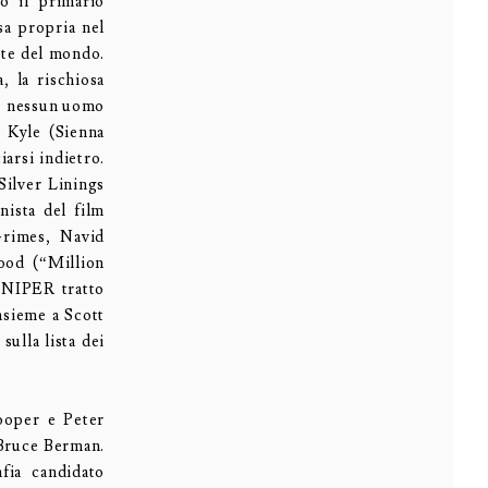
lo il primario
sa propria nel
arte del mondo.
, la rischiosa
he nessun uomo
e Kyle (Sienna
iarsi indietro.
Silver Linings
nista del film
rimes, Navid
ood (“Million
SNIPER tratto
insieme a Scott
ulla lista dei
ooper e Peter
Bruce Berman.
fia candidato