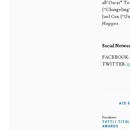
all’Oscar® To
(“Changeling”
Joel Cox (“Un
Hopper.
Social Netwo
FACEBOOK
TWITTER:
t
ACE 
TUTTI I TITO
AWARDS