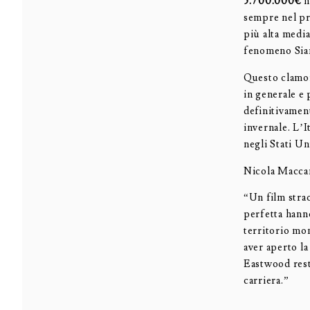
5.700.000€
n
sempre nel pr
più alta medi
fenomeno Sia
Questo clamor
in generale e 
definitivamen
invernale. L’I
negli Stati Un
Nicola Maccan
“Un film stra
perfetta hann
territorio mo
aver aperto la
Eastwood resta
carriera‎.”