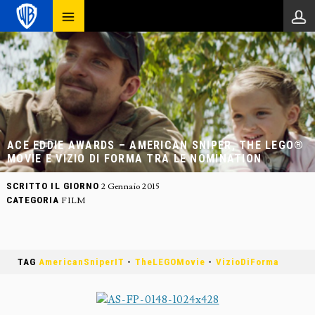
ACE EDDIE AWARDS – AMERICAN SNIPER, THE LEGO®
MOVIE E VIZIO DI FORMA TRA LE NOMINATION
SCRITTO IL GIORNO
2 Gennaio 2015
CATEGORIA
FILM
TAG
AmericanSniperIT
-
TheLEGOMovie
-
VizioDiForma