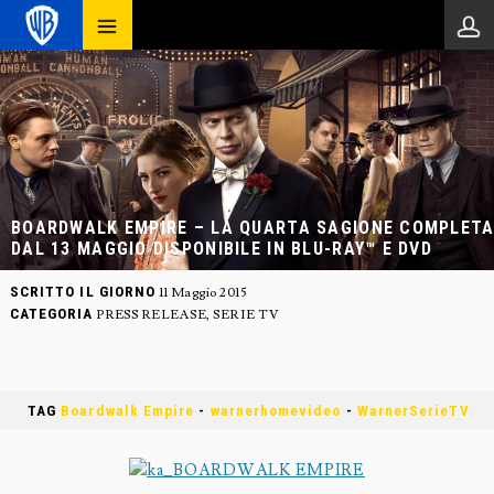
BOARDWALK EMPIRE – LA QUARTA SAGIONE COMPLET
DAL 13 MAGGIO DISPONIBILE IN BLU-RAY™ E DVD
SCRITTO IL GIORNO
11 Maggio 2015
CATEGORIA
PRESS RELEASE
,
SERIE TV
TAG
Boardwalk Empire
-
warnerhomevideo
-
WarnerSerieTV