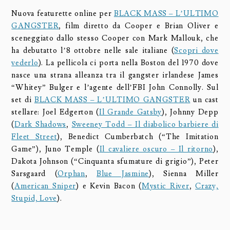
Nuova featurette online per
BLACK MASS – L’ULTIMO
GANGSTER
, film diretto da Cooper e Brian Oliver e
sceneggiato dallo stesso Cooper con Mark Mallouk, che
ha debutatto l’8 ottobre nelle sale italiane (
Scopri dove
vederlo
). La pellicola ci porta nella Boston del 1970 dove
nasce una strana alleanza tra il gangster irlandese James
“Whitey” Bulger e l’agente dell’FBI John Connolly. Sul
set di
BLACK MASS – L’ULTIMO GANGSTER
un cast
stellare: Joel Edgerton (
Il Grande Gatsby
), Johnny Depp
(
Dark Shadows
,
Sweeney Todd – Il diabolico barbiere di
Fleet Street
), Benedict Cumberbatch (“The Imitation
Game”), Juno Temple (
Il cavaliere oscuro – Il ritorno
),
Dakota Johnson (“Cinquanta sfumature di grigio”), Peter
Sarsgaard (
Orphan
,
Blue Jasmine
), Sienna Miller
(
American Sniper
) e Kevin Bacon (
Mystic River
,
Crazy,
Stupid, Love
).