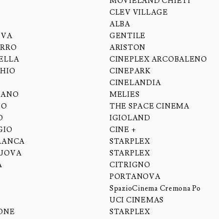
MOVIELAND CHIETI
CLEV VILLAGE
ALBA
OVA
GENTILE
ERRO
ARISTON
ELLA
CINEPLEX ARCOBALENO
HIO
CINEPARK
CINELANDIA
IANO
MELIES
NO
THE SPACE CINEMA
O
IGIOLAND
GIO
CINE +
RANCA
STARPLEX
UOVA
STARPLEX
A
CITRIGNO
PORTANOVA
SpazioCinema Cremona Po
UCI CINEMAS
ONE
STARPLEX