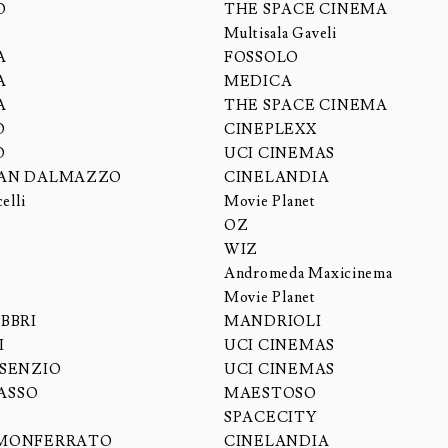
O
THE SPACE CINEMA
Multisala Gaveli
A
FOSSOLO
A
MEDICA
A
THE SPACE CINEMA
O
CINEPLEXX
O
UCI CINEMAS
SAN DALMAZZO
CINELANDIA
elli
Movie Planet
OZ
WIZ
Andromeda Maxicinema
Movie Planet
BBRI
MANDRIOLI
I
UCI CINEMAS
ISENZIO
UCI CINEMAS
ASSO
MAESTOSO
SPACECITY
 MONFERRATO
CINELANDIA