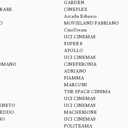
GARDEN
RRARE
CINEPLEX
Arcadia Erbusco
O
MOVIELAND FABRIANO
CineDream
UCI CINEMAS
SUPER 8
A
APOLLO
A
UCI CINEMAS
ROMANO
CINEFERONIA
ADRIANO
FIAMMA
MARCONI
THE SPACE CINEMA
UCI CINEMAS
VENETO
UCI CINEMAS
REDDO
MACHERIONE
NO
UCI CINEMAS
O
POLITEAMA