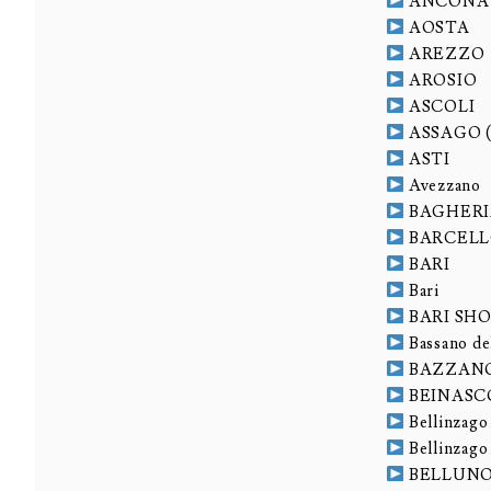
ANCONA
AOSTA
AREZZO
AROSIO
ASCOLI
ASSAGO 
ASTI
Avezzano
BAGHER
BARCEL
BARI
Bari
BARI SH
Bassano d
BAZZAN
BEINASC
Bellinzag
Bellinzago
BELLUN