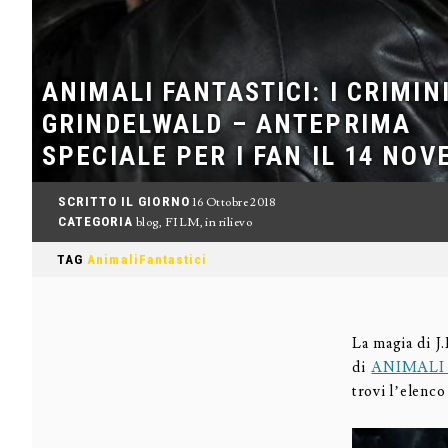
ANIMALI FANTASTICI: I CRIMINI
GRINDELWALD – ANTEPRIMA
SPECIALE PER I FAN IL 14 NO
SCRITTO IL GIORNO
16 Ottobre 2018
CATEGORIA
blog
,
FILM
,
in rilievo
TAG
AnimaliFantastici
La magia di J
di
ANIMALI
trovi l’elenco