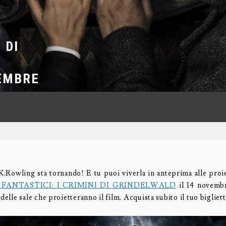
 DI
VEMBRE
.K.Rowling sta tornando! E tu puoi viverla in anteprima alle proie
 FANTASTICI: I CRIMINI DI GRINDELWALD
il 14 novembr
 delle sale che proietteranno il film. Acquista subito il tuo bigliet