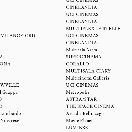
UCI CINEMAS
CINELANDIA
UCI CINEMAS
CINELANDIA
MULTIPLEX LE STELLE
(MILANOFIORI)
UCI CINEMAS
CINELANDIA
Multisala Astra
IA
SUPERCINEMA
LONA
CORALLO
MULTISALA CIAKY
Multicinema Galleria
OWVILLE
UCI CINEMAS
el Grappa
Metropolis
O
ASTRA/STAR
O
THE SPACE CINEMA
o Lombardo
Arcadia Bellinzago
 Novarese
Movie Planet
O
LUMIERE