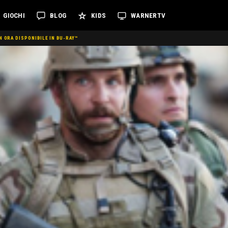
GIOCHI
BLOG
KIDS
WARNERTV
 ORA DISPONIBILE IN BU-RAY™