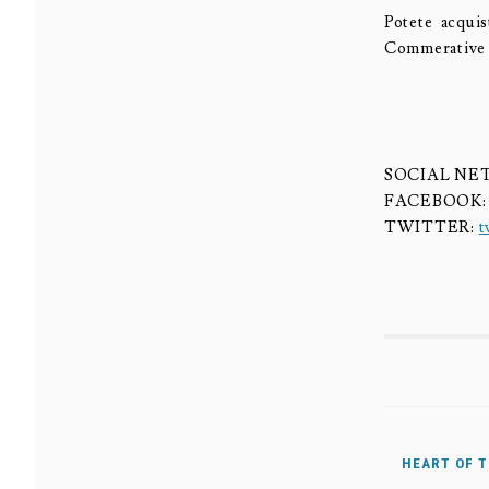
Potete acqui
Commerative E
SOCIAL N
FACEBOOK
TWITTER:
t
HEART OF T