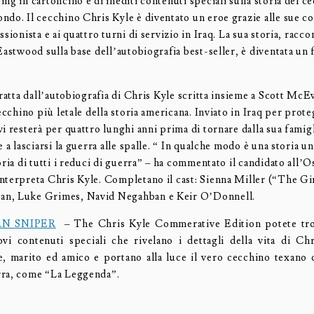
ng in cartoncino e di inediti contenuti speciali sulla storia del c
ndo. Il cecchino Chris Kyle è diventato un eroe grazie alle sue 
ssionista e ai quattro turni di servizio in Iraq. La sua storia, racco
Eastwood sulla base dell’autobiografia best-seller, è diventata u
tratta dall’autobiografia di Chris Kyle scritta insieme a Scott Mc
cecchino più letale della storia americana. Inviato in Iraq per prote
i resterà per quattro lunghi anni prima di tornare dalla sua famig
e a lasciarsi la guerra alle spalle. “ In qualche modo è una storia u
oria di tutti i reduci di guerra” – ha commentato il candidato all’
nterpreta Chris Kyle. Completano il cast: Sienna Miller (“The G
n, Luke Grimes, Navid Negahban e Keir O’Donnell.
N SNIPER
– The Chris Kyle Commerative Edition potete tro
vi contenuti speciali che rivelano i dettagli della vita di C
e, marito ed amico e portano alla luce il vero cecchino texano 
rra, come “La Leggenda”.