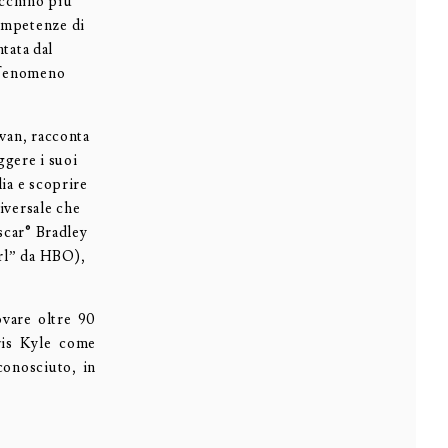
ecchino più
competenze di
ntata dal
n fenomeno
Ewan, racconta
ggere i suoi
lia e scoprire
niversale che
Oscar® Bradley
irl” da HBO),
vare oltre 90
hris Kyle come
conosciuto, in