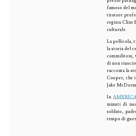
prezio packagi
famoso del mo
tiratore profe
regista Clint 
culturale.
La pellicola, 
la storia del 
commilitoni, v
di non riuscir
racconta la st
Cooper, che i
Jake McDorma
In
AMERICA
minuti di nuo
soldato, padr
tempo di gue