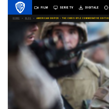
FILM
SERIE TV
DIGITALE
HOME
>
BLOG
>
AMERICAN SNIPER – THE CHRIS KYLE COMMERATIVE EDITION