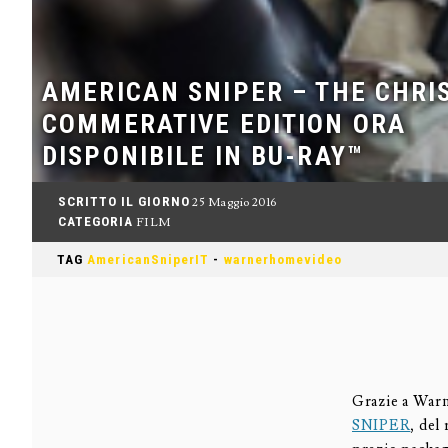
AMERICAN SNIPER – THE CHRI
COMMERATIVE EDITION ORA
DISPONIBILE IN BU-RAY™
SCRITTO IL GIORNO
25 Maggio 2016
CATEGORIA
FILM
TAG
AmericanSniperIT
-
warnerhomevideo
Grazie a Warn
SNIPER
, del