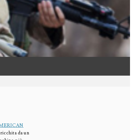
MERICAN
rricchita da un