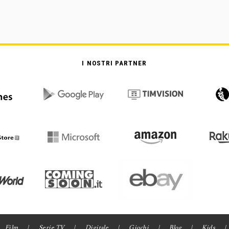
I NOSTRI PARTNER
Film
Serie TV
Digitale
Giochi
Blog
Kids