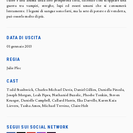
cuore e dell’anima della loro prosperosa città, facendo così scoppiare una
guerra tra vampiri, streghe, lupi ed esseri umani che si consumerà
lentamente. I legami di sangue sono forti, ma la sete di potere e di vendetta,
può esserlo molto di più.
DATA DI USCITA
01 gennaio 2013
REGIA
Julie Plec
CAST
Todd Stashwick, Charles Michael Davis, Daniel Gillies, Daniella Pineda,
Joseph Morgan, Leah Pipes, Nathaniel Buzolic, Phoebe Tonkin, Steven
Krueger, Danielle Campbell, Callard Harris, Eka Darville, Karen Kaia
Lievers, Tasha Ames, Michael Trevino, Claire Holt
SEGUI SUI SOCIAL NETWORK