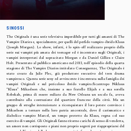
SINOSSI
The Originals è una serie televisiva imperdibile per tutti gli amanti di The
Vampire Diaries e, specialmente, per quelli del perfido vampiro-ibrido Klaus
(Joseph Morgan). Lo show, infatti, è lo spin-off realizzato proprio della
serie sui vampiri più amata dei teenager ed è incentrato sugli Originali, i
vampiri interpretati dal sopracitato Morgan e da Daniel Gillies e Claire
Holt. Presentato al pubblico americano nel 2013, nell’episodio della quarta
stagione di The Vampire Diaries intitolato Conseguenze, The Originals è
stato creato da Julie Plec, già produttore esecutivo del teen drama
vampiresco. Questa serie sexy ed avvincente è incentrata sulla famiglia dei
vampiri Originali e sul pericoloso ibrido vampiro/licantropo Niklaus
“Klaus” Mikaelson che, insieme a suo fratello Elijah e a sua sorella
Rebekah, prima di essere esiliato da New Orleans un secolo fa, aveva
contribuito alla costruzione del quartiere francese della città. Ma un
gruppo di streghe intenzionate a riconquistare il loro potere convince i
Mikaelson a tornare nella loro patria ancestrale, dove il carismatico e
diabolico vampiro Marcel, un tempo protetto da Klaus, regna col suo
esercito di vampiri. Gli Originali fanno ritorno carichi di senso di vendetta,
un amore non corrisposto e piani non proprio segreti per riappropriarsi del