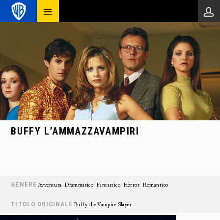
BUFFY L’AMMAZZAVAMPIRI
GENERE
Avventura
Drammatico
Fantastico
Horror
Romantico
TITOLO ORIGINALE
Buffy the Vampire Slayer