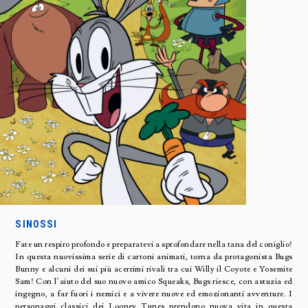
SINOSSI
Fate un respiro profondo e preparatevi a sprofondare nella tana del coniglio!
In questa nuovissima serie di cartoni animati, torna da protagonista Bugs
Bunny e alcuni dei sui più acerrimi rivali tra cui Willy il Coyote e Yosemite
Sam! Con l’aiuto del suo nuovo amico Squeaks, Bugs riesce, con astuzia ed
ingegno, a far fuori i nemici e a vivere nuove ed emozionanti avventure. I
personaggi classici dei Looney Tunes prendono nuova vita in questa