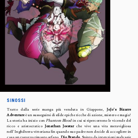
SINOSSI
Tratto dalla serie manga più venduta in Giappone,
JoJo’s Bizarre
Adventure
è un susseguirsi di sfide epiche ricche di azione, mistero e magia!
La storia ha inizio con
Phantom Blood
in cui si ripercorrono le vicende del
ricco e aristocratico
Jonathan Joestar
che vive una vita meravigliosa
nell’Inghilterra vittoriana fin quando suo padre non decide di accogliere in
casa un ragazzo rimasto orfano,
Dio Brando
. Spinto da intenzioni malvagie