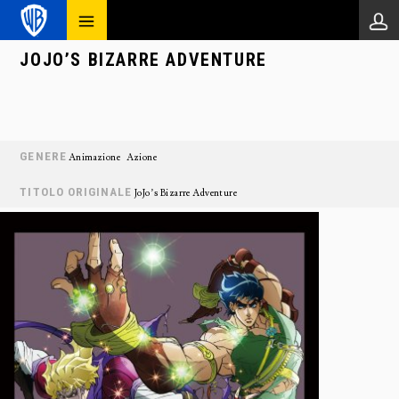
JOJO’S BIZARRE ADVENTURE
GENERE
Animazione
Azione
TITOLO ORIGINALE
JoJo’s Bizarre Adventure