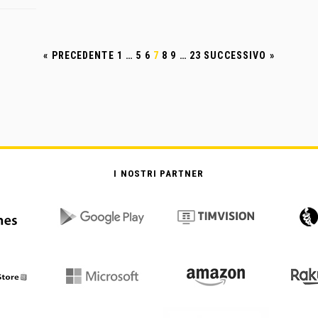
« PRECEDENTE
1
…
5
6
7
8
9
…
23
SUCCESSIVO »
I NOSTRI PARTNER