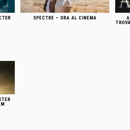
CTER
SPECTRE – ORA AL CINEMA
A
TROVA
STER
LM