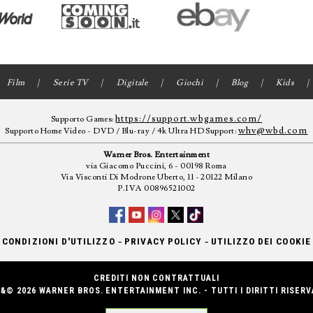
Film
Serie TV
Digitale
Giochi
Blog
Kids
https://support.wbgames.com/
Supporto Games:
whv@wbd.com
Supporto Home Video - DVD / Blu-ray / 4k Ultra HD Support:
Warner Bros. Entertainment
via Giacomo Puccini, 6 - 00198 Roma
Via Visconti Di Modrone Uberto, 11 - 20122 Milano
P.IVA 00896521002
-
-
CONDIZIONI D'UTILIZZO
PRIVACY POLICY
UTILIZZO DEI COOKIE
CREDITI NON CONTRATTUALI
&© 2026 WARNER BROS. ENTERTAINMENT INC. - TUTTI I DIRITTI RISERV