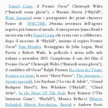
Daniel Craig
, il Premio Oscar® Christoph Waltz
(“Bastardi senza gloria”), e Naomie Harris (“Skyfall”,
Ninja Assassin
) sono i protagonisti dei primi character
Poster di
SPECTRE
, 24esima avventura dell’agente
segreto più famoso al mondo. A interpretare James Bond è
ancora una volta
Daniel Craig
che torna così a collaborare,
dopo il successo di “Skyfall”, insieme al regista Premio
Oscar®
Sam Mendes
. Sceneggiata da John Logan, Neal
Purvis e Robert Wade, la pellicola è attesa nelle sale
italiane a novembre 2015. Completano il cast del film: il
Premio Oscar® Christoph Waltz (“Bastardi senza gloria”),
il candidato all’Oscar® Ralph Fiennes (
La furia dei Titani
,
Scontro tra titani
, la serie “Harry Potter”,
The Avengers –
Agenti speciali
), Léa Seydoux (“La vita di Adele”, “Grand
Budapest Hotel”), Ben Whishaw (“Skyfall”, “Cloud
Atlas”,
In the Heart Of The Sea
), Rory Kinnear (“The
Imitation Game”, “Skyfall”), Monica Bellucci (
Matrix
Reloaded
,
Matrix Revolution
,
Baaria
) e Andrew Scott