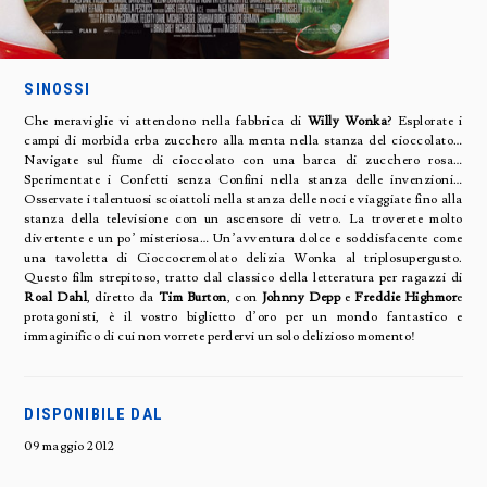
SINOSSI
Che meraviglie vi attendono nella fabbrica di
Willy Wonka
? Esplorate i
campi di morbida erba zucchero alla menta nella stanza del cioccolato…
Navigate sul fiume di cioccolato con una barca di zucchero rosa…
Sperimentate i Confetti senza Confini nella stanza delle invenzioni…
Osservate i talentuosi scoiattoli nella stanza delle noci e viaggiate fino alla
stanza della televisione con un ascensore di vetro. La troverete molto
divertente e un po’ misteriosa… Un’avventura dolce e soddisfacente come
una tavoletta di Cioccocremolato delizia Wonka al triplosupergusto.
Questo film strepitoso, tratto dal classico della letteratura per ragazzi di
Roal Dahl
, diretto da
Tim Burton
, con
Johnny Depp
e
Freddie Highmor
e
protagonisti, è il vostro biglietto d’oro per un mondo fantastico e
immaginifico di cui non vorrete perdervi un solo delizioso momento!
DISPONIBILE DAL
09 maggio 2012