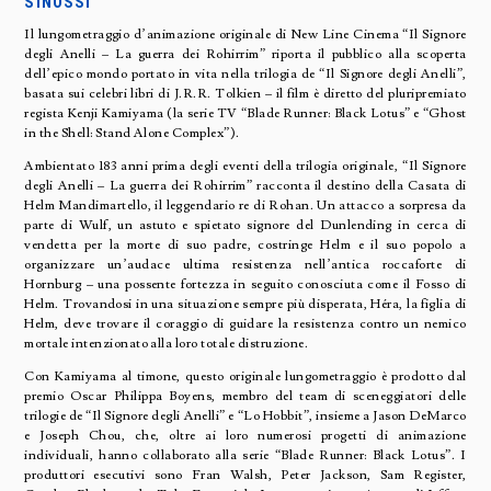
SINOSSI
Il lungometraggio d’animazione originale di New Line Cinema “Il Signore
degli Anelli – La guerra dei Rohirrim” riporta il pubblico alla scoperta
dell’epico mondo portato in vita nella trilogia de “Il Signore degli Anelli”,
basata sui celebri libri di J.R.R. Tolkien – il film è diretto del pluripremiato
regista Kenji Kamiyama (la serie TV “Blade Runner: Black Lotus” e “Ghost
in the Shell: Stand Alone Complex”).
Ambientato 183 anni prima degli eventi della trilogia originale, “Il Signore
degli Anelli – La guerra dei Rohirrim” racconta il destino della Casata di
Helm Mandimartello, il leggendario re di Rohan. Un attacco a sorpresa da
parte di Wulf, un astuto e spietato signore del Dunlending in cerca di
vendetta per la morte di suo padre, costringe Helm e il suo popolo a
organizzare un’audace ultima resistenza nell’antica roccaforte di
Hornburg – una possente fortezza in seguito conosciuta come il Fosso di
Helm. Trovandosi in una situazione sempre più disperata, Héra, la figlia di
Helm, deve trovare il coraggio di guidare la resistenza contro un nemico
mortale intenzionato alla loro totale distruzione.
Con Kamiyama al timone, questo originale lungometraggio è prodotto dal
premio Oscar Philippa Boyens, membro del team di sceneggiatori delle
trilogie de “Il Signore degli Anelli” e “Lo Hobbit”, insieme a Jason DeMarco
e Joseph Chou, che, oltre ai loro numerosi progetti di animazione
individuali, hanno collaborato alla serie “Blade Runner: Black Lotus”. I
produttori esecutivi sono Fran Walsh, Peter Jackson, Sam Register,