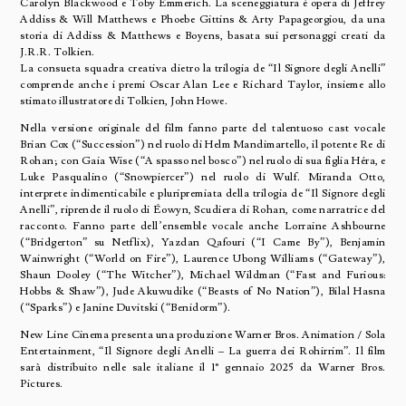
Carolyn Blackwood e Toby Emmerich. La sceneggiatura è opera di Jeffrey
Addiss & Will Matthews e Phoebe Gittins & Arty Papageorgiou, da una
storia di Addiss & Matthews e Boyens, basata sui personaggi creati da
J.R.R. Tolkien.
La consueta squadra creativa dietro la trilogia de “Il Signore degli Anelli”
comprende anche i premi Oscar Alan Lee e Richard Taylor, insieme allo
stimato illustratore di Tolkien, John Howe.
Nella versione originale del film fanno parte del talentuoso cast vocale
Brian Cox (“Succession”) nel ruolo di Helm Mandimartello, il potente Re di
Rohan; con Gaia Wise (“A spasso nel bosco”) nel ruolo di sua figlia Héra, e
Luke Pasqualino (“Snowpiercer”) nel ruolo di Wulf. Miranda Otto,
interprete indimenticabile e pluripremiata della trilogia de “Il Signore degli
Anelli”, riprende il ruolo di Éowyn, Scudiera di Rohan, come narratrice del
racconto. Fanno parte dell’ensemble vocale anche Lorraine Ashbourne
(“Bridgerton” su Netflix), Yazdan Qafouri (“I Came By”), Benjamin
Wainwright (“World on Fire”), Laurence Ubong Williams (“Gateway”),
Shaun Dooley (“The Witcher”), Michael Wildman (“Fast and Furious:
Hobbs & Shaw”), Jude Akuwudike (“Beasts of No Nation”), Bilal Hasna
(“Sparks”) e Janine Duvitski (“Benidorm”).
New Line Cinema presenta una produzione Warner Bros. Animation / Sola
Entertainment, “Il Signore degli Anelli – La guerra dei Rohirrim”. Il film
sarà distribuito nelle sale italiane il 1° gennaio 2025 da Warner Bros.
Pictures.