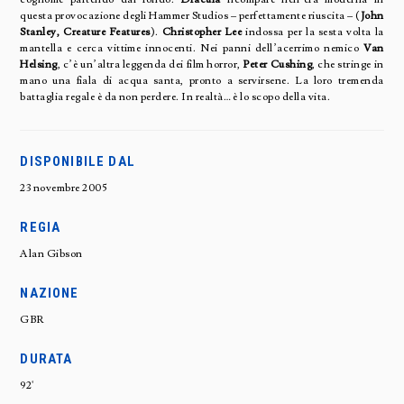
questa provocazione degli Hammer Studios – perfettamente riuscita – (
John
Stanley, Creature Features
).
Christopher Lee
indossa per la sesta volta la
mantella e cerca vittime innocenti. Nei panni dell’acerrimo nemico
Van
Helsing
, c’è un’altra leggenda dei film horror,
Peter Cushing
, che stringe in
mano una fiala di acqua santa, pronto a servirsene. La loro tremenda
battaglia regale è da non perdere. In realtà… è lo scopo della vita.
DISPONIBILE DAL
23 novembre 2005
REGIA
Alan Gibson
NAZIONE
GBR
DURATA
92'