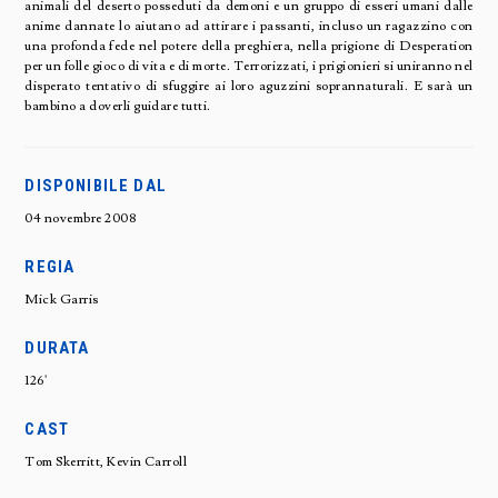
animali del deserto posseduti da demoni e un gruppo di esseri umani dalle
anime dannate lo aiutano ad attirare i passanti, incluso un ragazzino con
una profonda fede nel potere della preghiera, nella prigione di Desperation
per un folle gioco di vita e di morte. Terrorizzati, i prigionieri si uniranno nel
disperato tentativo di sfuggire ai loro aguzzini soprannaturali. E sarà un
bambino a doverli guidare tutti.
DISPONIBILE DAL
04 novembre 2008
REGIA
Mick Garris
DURATA
126'
CAST
Tom Skerritt, Kevin Carroll