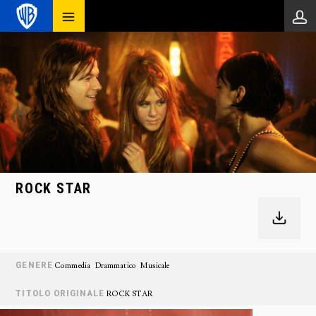
ROCK STAR
GENERE
Commedia
Drammatico
Musicale
TITOLO ORIGINALE
ROCK STAR