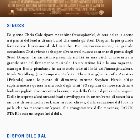
SINOSSI
Di giorno Chris Cole ripara macchine fotocopiatrici, di sera calca le scene
nei panni del leader di una band che emula gli Steel Dragon, la più grande
formazione heavy-metal del mondo. Poi, improvvisamente, la grande
occasione: Chris viene scelto per diventare il nuovo cantante di punta degli
Steel Dragon. In un attimo passa da nullità in una città di provincia a
grande star del firmamento musicale. In un attimo lui e la sua ragazza-
manager Emily piombano in un mondo folle ai limiti dell’immaginazione.
Mark Wahlberg (La Tempesta Perfetta, Three Kings) e Jennifer Aniston
(Friends) sono le punte di diamante, mentre Stephen Herek dirige
sapientemente questa arena rock degli anni ’80 segnata da note stridenti e
look scapigliati che racconta la conquista della fama e il prezzo da pagare.
Dalle interpretazioni straordinarie avviluppate in un universo di sonorità a
un cast di autentiche rock star in ruoli chiave, dalla seduzione del look in
pelle che ha marcato un’epoca alla trasgressione delle movenze, ROCK
STAR lascia un segno indelebile.
DISPONIBILE DAL