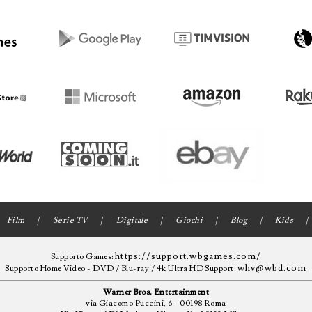
Film
Serie TV
Digitale
Giochi
Blog
Kids
https://support.wbgames.com/
Supporto Games:
whv@wbd.com
Supporto Home Video - DVD / Blu-ray / 4k Ultra HD Support:
Warner Bros. Entertainment
via Giacomo Puccini, 6 - 00198 Roma