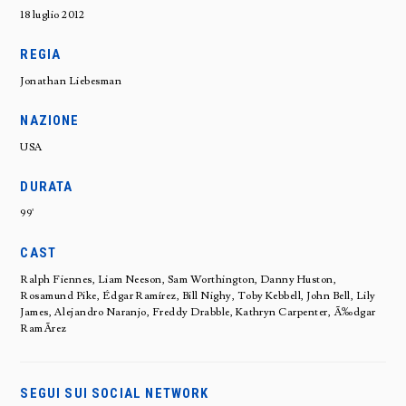
18 luglio 2012
REGIA
Jonathan Liebesman
NAZIONE
USA
DURATA
99'
CAST
Ralph Fiennes, Liam Neeson, Sam Worthington, Danny Huston,
Rosamund Pike, Édgar Ramírez, Bill Nighy, Toby Kebbell, John Bell, Lily
James, Alejandro Naranjo, Freddy Drabble, Kathryn Carpenter, Ã‰dgar
RamÃ­rez
SEGUI SUI SOCIAL NETWORK