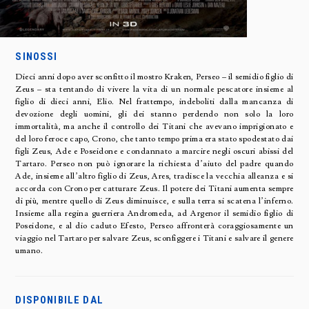
SINOSSI
Dieci anni dopo aver sconfitto il mostro Kraken, Perseo – il semidio figlio di
Zeus – sta tentando di vivere la vita di un normale pescatore insieme al
figlio di dieci anni, Elio. Nel frattempo, indeboliti dalla mancanza di
devozione degli uomini, gli dei stanno perdendo non solo la loro
immortalità, ma anche il controllo dei Titani che avevano imprigionato e
del loro feroce capo, Crono, che tanto tempo prima era stato spodestato dai
figli Zeus, Ade e Poseidone e condannato a marcire negli oscuri abissi del
Tartaro. Perseo non può ignorare la richiesta d’aiuto del padre quando
Ade, insieme all’altro figlio di Zeus, Ares, tradisce la vecchia alleanza e si
accorda con Crono per catturare Zeus. Il potere dei Titani aumenta sempre
di più, mentre quello di Zeus diminuisce, e sulla terra si scatena l’inferno.
Insieme alla regina guerriera Andromeda, ad Argenor il semidio figlio di
Poseidone, e al dio caduto Efesto, Perseo affronterà coraggiosamente un
viaggio nel Tartaro per salvare Zeus, sconfiggere i Titani e salvare il genere
umano.
DISPONIBILE DAL