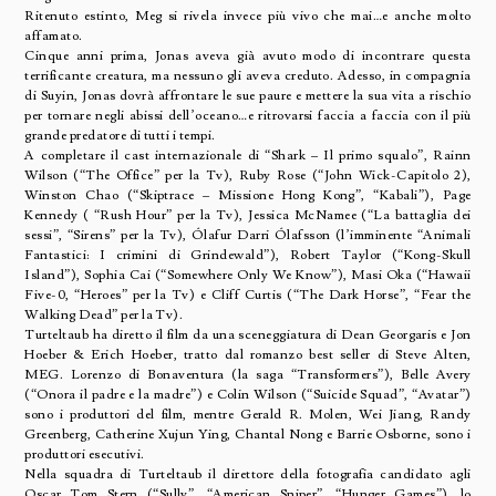
Ritenuto estinto, Meg si rivela invece più vivo che mai…e anche molto
affamato.
Cinque anni prima, Jonas aveva già avuto modo di incontrare questa
terrificante creatura, ma nessuno gli aveva creduto. Adesso, in compagnia
di Suyin, Jonas dovrà affrontare le sue paure e mettere la sua vita a rischio
per tornare negli abissi dell’oceano…e ritrovarsi faccia a faccia con il più
grande predatore di tutti i tempi.
A completare il cast internazionale di “Shark – Il primo squalo”, Rainn
Wilson (“The Office” per la Tv), Ruby Rose (“John Wick-Capitolo 2),
Winston Chao (“Skiptrace – Missione Hong Kong”, “Kabali”), Page
Kennedy ( “Rush Hour” per la Tv), Jessica McNamee (“La battaglia dei
sessi”, “Sirens” per la Tv), Ólafur Darri Ólafsson (l’imminente “Animali
Fantastici: I crimini di Grindewald”), Robert Taylor (“Kong-Skull
Island”), Sophia Cai (“Somewhere Only We Know”), Masi Oka (“Hawaii
Five-0, “Heroes” per la Tv) e Cliff Curtis (“The Dark Horse”, “Fear the
Walking Dead” per la Tv).
Turteltaub ha diretto il film da una sceneggiatura di Dean Georgaris e Jon
Hoeber & Erich Hoeber, tratto dal romanzo best seller di Steve Alten,
MEG. Lorenzo di Bonaventura (la saga “Transformers”), Belle Avery
(“Onora il padre e la madre”) e Colin Wilson (“Suicide Squad”, “Avatar”)
sono i produttori del film, mentre Gerald R. Molen, Wei Jiang, Randy
Greenberg, Catherine Xujun Ying, Chantal Nong e Barrie Osborne, sono i
produttori esecutivi.
Nella squadra di Turteltaub il direttore della fotografia candidato agli
Oscar Tom Stern (“Sully”, “American Sniper”, “Hunger Games”), lo