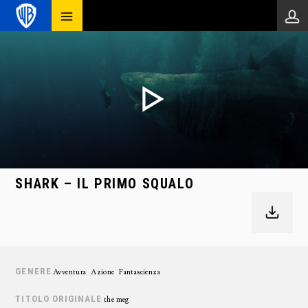
SHARK – IL PRIMO SQUALO
GENERE
Avventura
Azione
Fantascienza
TITOLO ORIGINALE
the meg