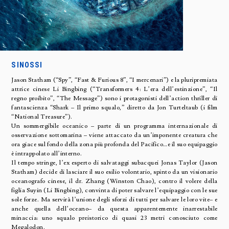
SINOSSI
Jason Statham (“Spy”, “Fast & Furious 8”, “I mercenari”) e la pluripremiata
attrice cinese Li Bingbing (“Transformers 4: L’era dell’estinzione”, “Il
regno proibito”, “The Message”) sono i protagonisti dell’action thriller di
fantascienza “Shark – Il primo squalo,” diretto da Jon Turteltaub (i film
“National Treasure”).
Un sommergibile oceanico – parte di un programma internazionale di
osservazione sottomarina – viene attaccato da un’imponente creatura che
ora giace sul fondo della zona più profonda del Pacifico…e il suo equipaggio
è intrappolato all’interno.
Il tempo stringe, l’ex esperto di salvataggi subacquei Jonas Taylor (Jason
Statham) decide di lasciare il suo esilio volontario, spinto da un visionario
oceanografo cinese, il dr. Zhang (Winston Chao), contro il volere della
figlia Suyin (Li Bingbing), convinta di poter salvare l’equipaggio con le sue
sole forze. Ma servirà l’unione degli sforzi di tutti per salvare le loro vite– e
anche quella dell’oceano– da questa apparentemente inarrestabile
minaccia: uno squalo preistorico di quasi 23 metri conosciuto come
Megalodon.