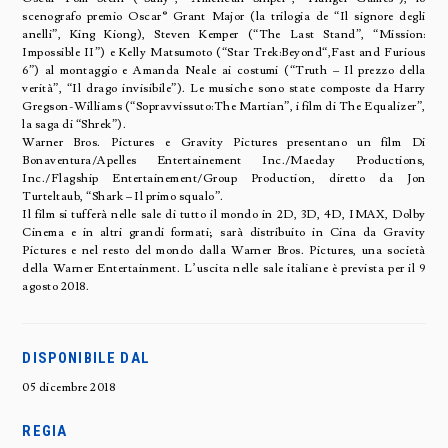
scenografo premio Oscar® Grant Major (la trilogia de “Il signore degli
anelli”, King Kiong), Steven Kemper (“The Last Stand”, “Mission:
Impossible II”) e Kelly Matsumoto (“Star Trek:Beyond“,Fast and Furious
6”) al montaggio e Amanda Neale ai costumi (“Truth – Il prezzo della
verità”, “Il drago invisibile”). Le musiche sono state composte da Harry
Gregson-Williams (“Sopravvissuto:The Martian”, i film di The Equalizer”,
la saga di “Shrek”).
Warner Bros. Pictures e Gravity Pictures presentano un film Di
Bonaventura/Apelles Entertainement Inc./Maeday Productions,
Inc./Flagship Entertainement/Group Production, diretto da Jon
Turteltaub, “Shark – Il primo squalo”.
Il film si tufferà nelle sale di tutto il mondo in 2D, 3D, 4D, IMAX, Dolby
Cinema e in altri grandi formati; sarà distribuito in Cina da Gravity
Pictures e nel resto del mondo dalla Warner Bros. Pictures, una società
della Warner Entertainment. L’uscita nelle sale italiane è prevista per il 9
agosto 2018.
DISPONIBILE DAL
05 dicembre 2018
REGIA