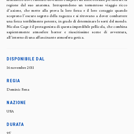
regione dal suo anatema. Intraprendono un tormentoso viaggio ricco
d’azione, che mette alla prova la loro forza e il loro coraggio quando
scoprono l’oscuro segreto della ragazza e si ritrovano a dover combattere
una forza terribilmente potente, in grado di determinare le sorti del mondo.
Nicolas Cage è il protagonista di questa imperdibile pellicola, che combina
sapientemente atmosfere horror e riuscitissime scene di avventura,
all’interno di una affascinante atmosfera gotica.
DISPONIBILE DAL
16 novembre 2011
REGIA
Dominic Sena
NAZIONE
USA
DURATA
95'