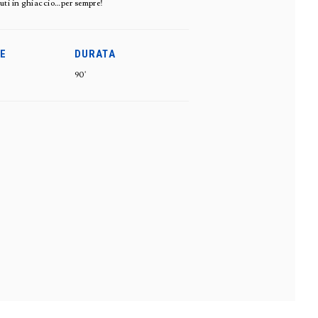
amuti in ghiaccio…per sempre!
E
DURATA
90'