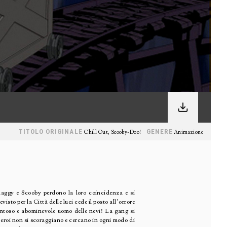
TITOLO ORIGINALE
GENERE
Chill Out, Scooby-Doo!
Animazione
haggy e Scooby perdono la loro coincidenza e si
sto per la Città delle luci cede il posto all’orrore
entoso e abominevole uomo delle nevi! La gang si
i eroi non si scoraggiano e cercano in ogni modo di