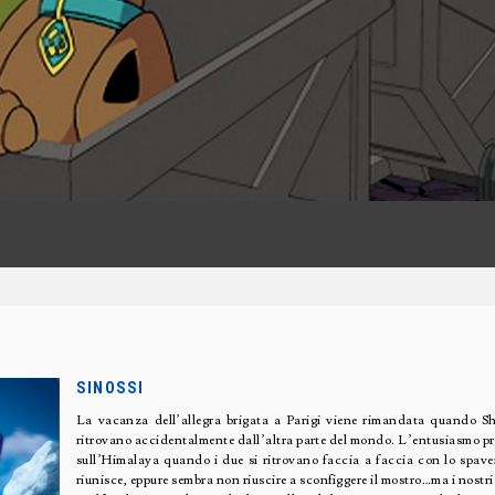
SINOSSI
La vacanza dell’allegra brigata a Parigi viene rimandata quando S
ritrovano accidentalmente dall’altra parte del mondo. L’entusiasmo previ
sull’Himalaya quando i due si ritrovano faccia a faccia con lo spav
riunisce, eppure sembra non riuscire a sconfiggere il mostro…ma i nostr