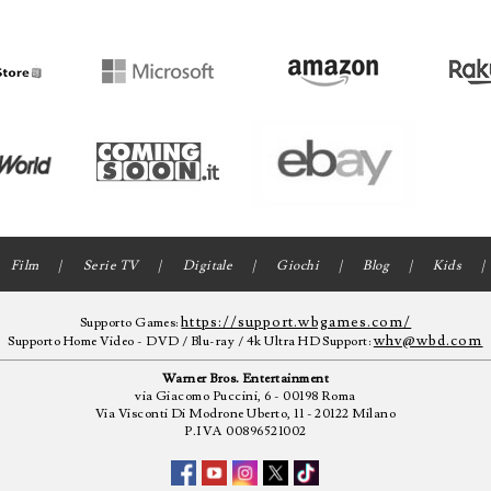
Film
Serie TV
Digitale
Giochi
Blog
Kids
https://support.wbgames.com/
Supporto Games:
whv@wbd.com
Supporto Home Video - DVD / Blu-ray / 4k Ultra HD Support:
Warner Bros. Entertainment
via Giacomo Puccini, 6 - 00198 Roma
Via Visconti Di Modrone Uberto, 11 - 20122 Milano
P.IVA 00896521002