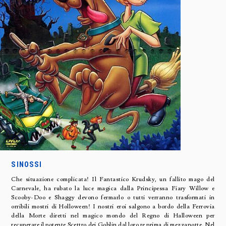
SINOSSI
Che situazione complicata! Il Fantastico Krudsky, un fallito mago del
Carnevale, ha rubato la luce magica dalla Principessa Fiary Willow e
Scooby-Doo e Shaggy devono fermarlo o tutti verranno trasformati in
orribili mostri di Holloween! I nostri eroi salgono a bordo della Ferrovia
della Morte diretti nel magico mondo del Regno di Halloween per
recuperare il potente Scettro dei Goblin dal loro re prima di mezzanotte. Nel