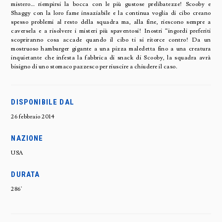
mistero… riempirsi la bocca con le più gustose prelibatezze! Scooby e
Shaggy con la loro fame insaziabile e la continua voglia di cibo creano
spesso problemi al resto della squadra ma, alla fine, riescono sempre a
caversela e a risolvere i misteri più spaventosi! Inostri “ingordi preferiti
scopriranno cosa accade quando il cibo ti si ritorce contro! Da un
mostruoso hamburger gigante a una pizza maledetta fino a una creatura
inquietante che infesta la fabbrica di snack di Scooby, la squadra avrà
bisigno di uno stomaco pazzesco per riuscire a chiudere il caso.
DISPONIBILE DAL
26 febbraio 2014
NAZIONE
USA
DURATA
286'