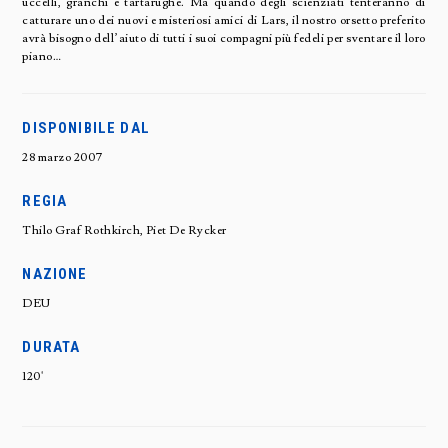
uccelli, granchi e tartarughe. Ma quando degli scienziati tenteranno di
catturare uno dei nuovi e misteriosi amici di Lars, il nostro orsetto preferito
avrà bisogno dell’aiuto di tutti i suoi compagni più fedeli per sventare il loro
piano…
DISPONIBILE DAL
28 marzo 2007
REGIA
Thilo Graf Rothkirch, Piet De Rycker
NAZIONE
DEU
DURATA
120'