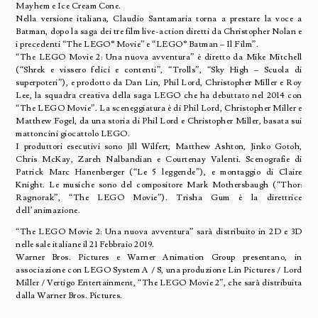
Mayhem e Ice Cream Cone.
Nella versione italiana, Claudio Santamaria torna a prestare la voce a
Batman, dopo la saga dei tre film live-action diretti da Christopher Nolan e
i precedenti “The LEGO® Movie” e “LEGO® Batman – Il Film”.
“The LEGO Movie 2: Una nuova avventura” è diretto da Mike Mitchell
(“Shrek e vissero felici e contenti”, “Trolls”, “Sky High – Scuola di
superpoteri”), e prodotto da Dan Lin, Phil Lord, Christopher Miller e Roy
Lee, la squadra creativa della saga LEGO che ha debuttato nel 2014 con
“The LEGO Movie”. La sceneggiatura è di Phil Lord, Christopher Miller e
Matthew Fogel, da una storia di Phil Lord e Christopher Miller, basata sui
mattoncini giocattolo LEGO.
I produttori esecutivi sono Jill Wilfert, Matthew Ashton, Jinko Gotoh,
Chris McKay, Zareh Nalbandian e Courtenay Valenti. Scenografie di
Patrick Marc Hanenberger (“Le 5 leggende”), e montaggio di Claire
Knight. Le musiche sono del compositore Mark Mothersbaugh (“Thor:
Ragnorak”, “The LEGO Movie”). Trisha Gum è la direttrice
dell’animazione.
“The LEGO Movie 2: Una nuova avventura” sarà distribuito in 2D e 3D
nelle sale italiane il 21 Febbraio 2019.
Warner Bros. Pictures e Warner Animation Group presentano, in
associazione con LEGO System A / S, una produzione Lin Pictures / Lord
Miller / Vertigo Entertainment, “The LEGO Movie 2”, che sarà distribuita
dalla Warner Bros. Pictures.