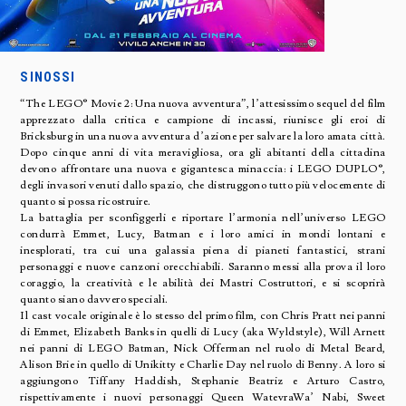
SINOSSI
“The LEGO® Movie 2: Una nuova avventura”, l’attesissimo sequel del film
apprezzato dalla critica e campione di incassi, riunisce gli eroi di
Bricksburg in una nuova avventura d’azione per salvare la loro amata città.
Dopo cinque anni di vita meravigliosa, ora gli abitanti della cittadina
devono affrontare una nuova e gigantesca minaccia: i LEGO DUPLO®,
degli invasori venuti dallo spazio, che distruggono tutto più velocemente di
quanto si possa ricostruire.
La battaglia per sconfiggerli e riportare l’armonia nell’universo LEGO
condurrà Emmet, Lucy, Batman e i loro amici in mondi lontani e
inesplorati, tra cui una galassia piena di pianeti fantastici, strani
personaggi e nuove canzoni orecchiabili. Saranno messi alla prova il loro
coraggio, la creatività e le abilità dei Mastri Costruttori, e si scoprirà
quanto siano davvero speciali.
Il cast vocale originale è lo stesso del primo film, con Chris Pratt nei panni
di Emmet, Elizabeth Banks in quelli di Lucy (aka Wyldstyle), Will Arnett
nei panni di LEGO Batman, Nick Offerman nel ruolo di Metal Beard,
Alison Brie in quello di Unikitty e Charlie Day nel ruolo di Benny. A loro si
aggiungono Tiffany Haddish, Stephanie Beatriz e Arturo Castro,
rispettivamente i nuovi personaggi Queen WatevraWa’ Nabi, Sweet