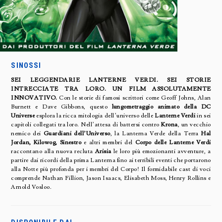
SINOSSI
SEI LEGGENDARIE LANTERNE VERDI. SEI STORIE
INTRECCIATE TRA LORO. UN FILM ASSOLUTAMENTE
INNOVATIVO.
Con le storie di famosi scrittori come Geoff Johns, Alan
Burnett e Dave Gibbons, questo
lungometraggio animato della DC
Universe
esplora la ricca mitologia dell’universo delle
Lanterne Verdi
in sei
capitoli collegati tra loro. Nell’attesa di battersi contro
Krona
, un vecchio
nemico dei
Guardiani dell’Universo
, la Lanterna Verde della Terra
Hal
Jordan, Kilowog, Sinestro
e altri membri del
Corpo delle Lanterne Verdi
raccontano alla nuova recluta
Arisia
le loro più emozionanti avventure, a
partire dai ricordi della prima Lanterna fino ai terribili eventi che portarono
alla Notte più profonda per i membri del Corpo! Il formidabile cast di voci
comprende Nathan Fillion, Jason Isaacs, Elisabeth Moss, Henry Rollins e
Arnold Vosloo.