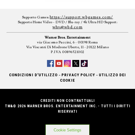
https://support.wbgames.com/
Supporto Games:
Supporto Home Video - DVD / Blu-ray / 4k Ultra HD Support:
whv@wbd.com
Warner Bros. Entertainment
via Giacomo Puccini, 6 - 00198 Roma
Via Visconti Di Modrone Uberto, 11 - 20122 Milano
P.IVA 00896521002
-
-
CONDIZIONI D'UTILIZZO
PRIVACY POLICY
UTILIZZO DEI
COOKIE
CREDITI NON CONTRATTUALI
TM&© 2026 WARNER BROS. ENTERTAINMENT INC. - TUTTI I DIRITTI
RISERVATI
Cookie Settings