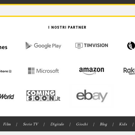
I NOSTRI PARTNER
Film
Serie TV
Digitale
Giochi
Blog
Kids