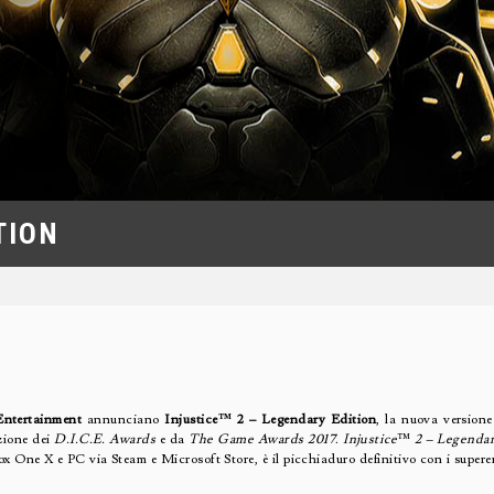
TION
ntertainment
annunciano
Injustice™ 2 – Legendary Edition
, la nuova version
zione dei
D.I.C.E. Awards
e da
The Game Awards 2017
.
Injustice™ 2 – Legenda
 One X e PC via Steam e Microsoft Store, è il picchiaduro definitivo con i superer