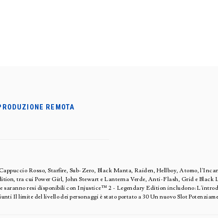
PRODUZIONE REMOTA
d, Cappuccio Rosso, Starfire, Sub-Zero, Black Manta, Raiden, Hellboy, Atomo, l'Inca
tion, tra cui Power Girl, John Stewart e Lanterna Verde, Anti-Flash, Grid e Black L
he saranno resi disponibili con Injustice™ 2 - Legendary Edition includono: L'introdu
ti Il limite del livello dei personaggi è stato portato a 30 Un nuovo Slot Potenziame