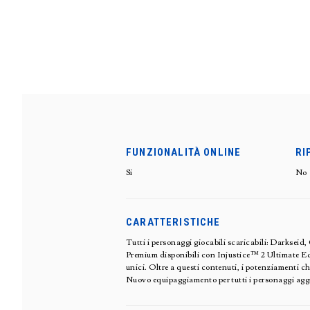
FUNZIONALITÀ ONLINE
RI
Si
No
CARATTERISTICHE
Tutti i personaggi giocabili scaricabili: Darksei
Premium disponibili con Injustice™ 2 Ultimate Edi
unici. Oltre a questi contenuti, i potenziamenti c
Nuovo equipaggiamento per tutti i personaggi aggiun