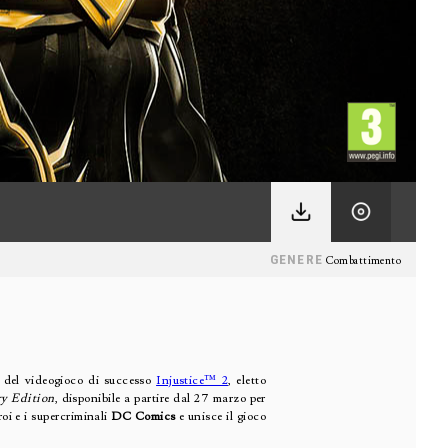
GENERE
Combattimento
e del videogioco di successo
Injustice™ 2
, eletto
ry Edition
, disponibile a partire dal 27 marzo per
oi e i supercriminali
DC Comics
e unisce il gioco