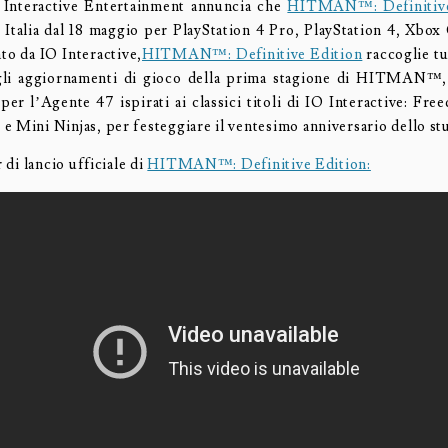
 Interactive Entertainment annuncia che
HITMAN™: Definitive
n Italia dal 18 maggio per PlayStation 4 Pro, PlayStation 4, Xbo
to da IO Interactive,
HITMAN™: Definitive Edition
raccoglie tu
 gli aggiornamenti di gioco della prima stagione di HITMAN™,
per l’Agente 47 ispirati ai classici titoli di IO Interactive: Fr
e Mini Ninjas, per festeggiare il ventesimo anniversario dello st
r di lancio ufficiale di
HITMAN™: Definitive Edition: