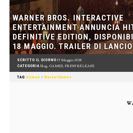
WARNER BROS. INTERACTIVE
ENTERTAINMENT ANNUNCIA HI
DEFINITIVE EDITION, DISPONIB
18 MAGGIO. TRAILER DI LANCIO
SCRITTO IL GIORNO
15 Maggio 2018
CATEGORIA
blog
,
GAMES
,
PRESS RELEASE
TAG
Hitman
-
WarnerGames
W