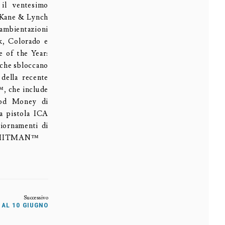
 il ventesimo
, Kane & Lynch
ambientazioni
ok, Colorado e
 of the Year:
a che sbloccano
della recente
™, che include
ood Money di
a pistola ICA
giornamenti di
 di HITMAN™
 AL 10 GIUGNO