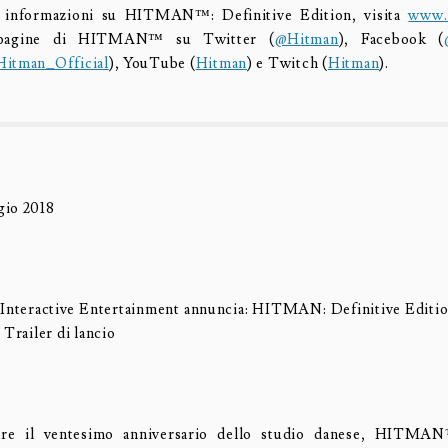
 informazioni su HITMAN™: Definitive Edition, visita
www.
e pagine di HITMAN™ su Twitter (
@Hitman
), Facebook (
itman_Official
), YouTube (
Hitman
) e Twitch (
Hitman
).
gio 2018
Interactive Entertainment annuncia: HITMAN: Definitive Editio
 Trailer di lancio
are il ventesimo anniversario dello studio danese, HITMAN