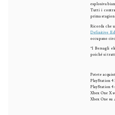
esplosiva bian
Tutti i contra
prima stagio
Ricorda che u
Definitive Ed
occupano circ
*I Bersagli e
poiché si trat
Potete acquist
PlayStation 4
PlayStation 4
Xbox One X s
Xbox One su 