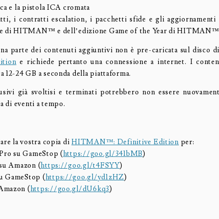
ca e la pistola ICA cromata
tti, i contratti escalation, i pacchetti sfide e gli aggiornamenti
ne di HITMAN™ e dell’edizione Game of the Year di HITMAN
na parte dei contenuti aggiuntivi non è pre-caricata sul disco d
ition
e richiede pertanto una connessione a internet. I conten
a 12-24 GB a seconda della piattaforma.
lusivi già svoltisi e terminati potrebbero non essere nuovament
ta di eventi a tempo.
are la vostra copia di
HITMAN™: Definitive Edition
per:
 Pro su GameStop (
https://goo.gl/341bMB
)
 su Amazon (
https://goo.gl/t4FSYY
)
u GameStop (
https://goo.gl/yd1zHZ
)
Amazon (
https://goo.gl/dU6kq3
)