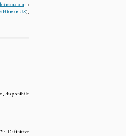
hitman.com
o
@Hitman.US
),
n, disponibile
™: Definitive