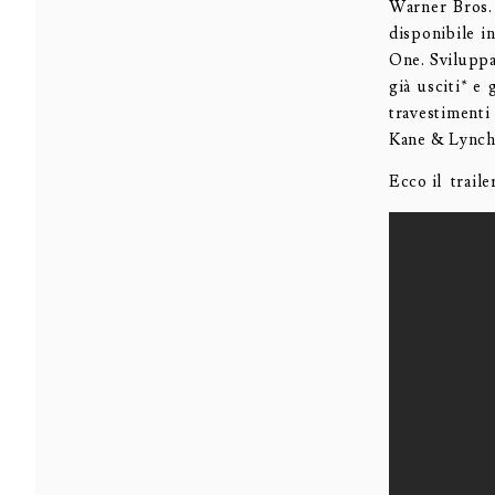
Warner Bros.
disponibile i
One. Sviluppa
già usciti* e
travestimenti 
Kane & Lynch 
Ecco il traile