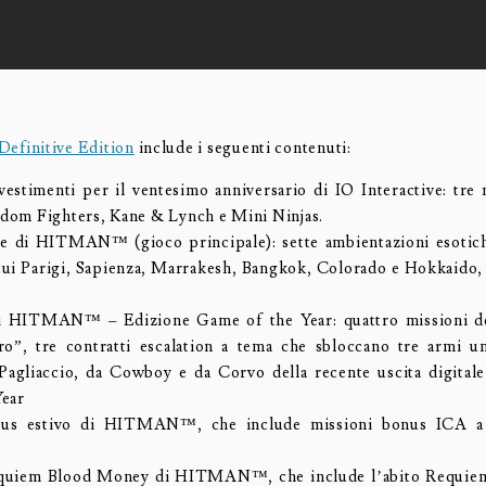
finitive Edition
include i seguenti contenuti:
vestimenti per il ventesimo anniversario di IO Interactive: tre
eedom Fighters, Kane & Lynch e Mini Ninjas.
ne di HITMAN™ (gioco principale): sette ambientazioni esotich
 cui Parigi, Sapienza, Marrakesh, Bangkok, Colorado e Hokkaido, o
di HITMAN™ – Edizione Game of the Year: quattro missioni d
o”, tre contratti escalation a tema che sbloccano tre armi un
agliaccio, da Cowboy e da Corvo della recente uscita digitale
Year
nus estivo di HITMAN™, che include missioni bonus ICA a
quiem Blood Money di HITMAN™, che include l’abito Requiem,