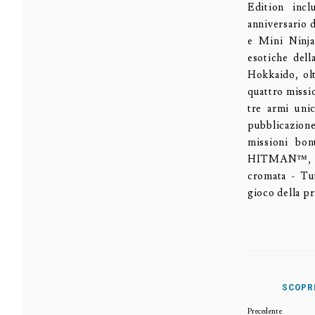
Edition incl
anniversario 
e Mini Ninja
esotiche dell
Hokkaido, ol
quattro missio
tre armi uni
pubblicazione
missioni bo
HITMAN™, che
cromata - Tut
gioco della 
SCOPRI