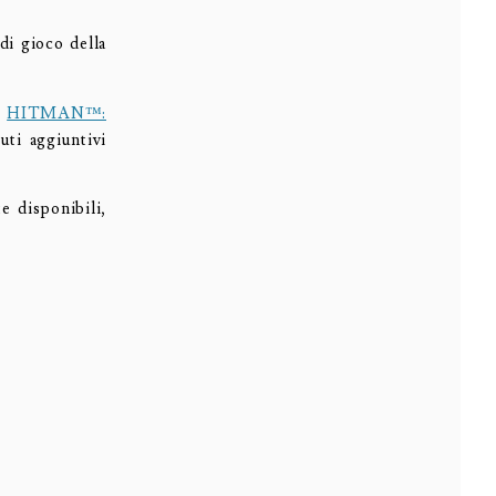
 di gioco della
™
i
HITMAN™:
uti aggiuntivi
e disponibili,