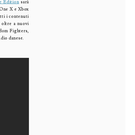
 Edition
sarà
x One X e Xbox
tti i contenuti
 oltre a nuovi
eedom Fighters,
udio danese.