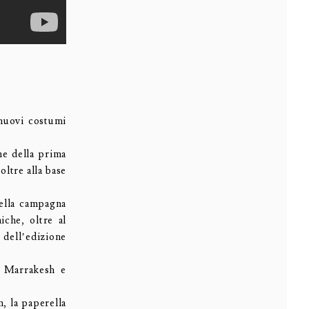
 nuovi costumi
e della prima
ltre alla base
ella campagna
iche, oltre al
 dell’edizione
 Marrakesh e
 la paperella