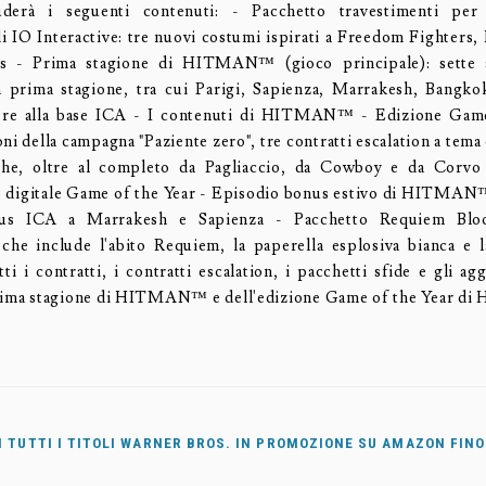
uderà i seguenti contenuti: - Pacchetto travestimenti per
di IO Interactive: tre nuovi costumi ispirati a Freedom Fighters
s - Prima stagione di HITMAN™ (gioco principale): sette 
a prima stagione, tra cui Parigi, Sapienza, Marrakesh, Bangk
tre alla base ICA - I contenuti di HITMAN™ - Edizione Game
ni della campagna "Paziente zero", tre contratti escalation a tem
che, oltre al completo da Pagliaccio, da Cowboy e da Corvo 
 digitale Game of the Year - Episodio bonus estivo di HITMAN
nus ICA a Marrakesh e Sapienza - Pacchetto Requiem Bl
 include l'abito Requiem, la paperella esplosiva bianca e l
ti i contratti, i contratti escalation, i pacchetti sfide e gli ag
prima stagione di HITMAN™ e dell'edizione Game of the Year
 TUTTI I TITOLI WARNER BROS. IN PROMOZIONE SU AMAZON FINO