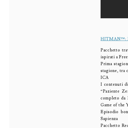
HITMAN™: De
Pacchetto tra
ispirati a Fr
Prima stagio
stagione, tra
ICA
I contenuti 
“Paziente Zer
completo da P
Game of the 
Episodio bo
Sapienza
Pacchetto Re