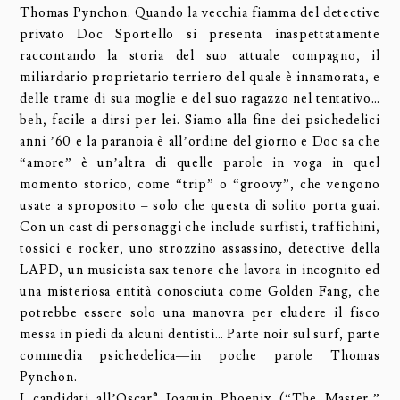
Thomas Pynchon. Quando la vecchia fiamma del detective
privato Doc Sportello si presenta inaspettatamente
raccontando la storia del suo attuale compagno, il
miliardario proprietario terriero del quale è innamorata, e
delle trame di sua moglie e del suo ragazzo nel tentativo…
beh, facile a dirsi per lei. Siamo alla fine dei psichedelici
anni ’60 e la paranoia è all’ordine del giorno e Doc sa che
“amore” è un’altra di quelle parole in voga in quel
momento storico, come “trip” o “groovy”, che vengono
usate a sproposito – solo che questa di solito porta guai.
Con un cast di personaggi che include surfisti, traffichini,
tossici e rocker, uno strozzino assassino, detective della
LAPD, un musicista sax tenore che lavora in incognito ed
una misteriosa entità conosciuta come Golden Fang, che
potrebbe essere solo una manovra per eludere il fisco
messa in piedi da alcuni dentisti… Parte noir sul surf, parte
commedia psichedelica—in poche parole Thomas
Pynchon.
I candidati all’Oscar® Joaquin Phoenix (“The Master,”