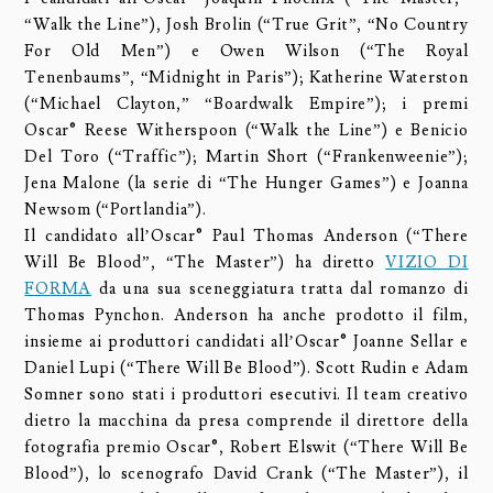
“Walk the Line”), Josh Brolin (“True Grit”, “No Country
For Old Men”) e Owen Wilson (“The Royal
Tenenbaums”, “Midnight in Paris”); Katherine Waterston
(“Michael Clayton,” “Boardwalk Empire”); i premi
Oscar® Reese Witherspoon (“Walk the Line”) e Benicio
Del Toro (“Traffic”); Martin Short (“Frankenweenie”);
Jena Malone (la serie di “The Hunger Games”) e Joanna
Newsom (“Portlandia”).
Il candidato all’Oscar® Paul Thomas Anderson (“There
Will Be Blood”, “The Master”) ha diretto
VIZIO DI
FORMA
da una sua sceneggiatura tratta dal romanzo di
Thomas Pynchon. Anderson ha anche prodotto il film,
insieme ai produttori candidati all’Oscar® Joanne Sellar e
Daniel Lupi (“There Will Be Blood”). Scott Rudin e Adam
Somner sono stati i produttori esecutivi. Il team creativo
dietro la macchina da presa comprende il direttore della
fotografia premio Oscar®, Robert Elswit (“There Will Be
Blood”), lo scenografo David Crank (“The Master”), il