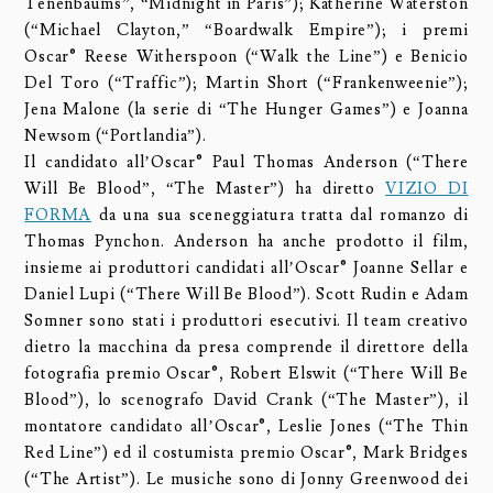
Tenenbaums”, “Midnight in Paris”); Katherine Waterston
(“Michael Clayton,” “Boardwalk Empire”); i premi
Oscar® Reese Witherspoon (“Walk the Line”) e Benicio
Del Toro (“Traffic”); Martin Short (“Frankenweenie”);
Jena Malone (la serie di “The Hunger Games”) e Joanna
Newsom (“Portlandia”).
Il candidato all’Oscar® Paul Thomas Anderson (“There
Will Be Blood”, “The Master”) ha diretto
VIZIO DI
FORMA
da una sua sceneggiatura tratta dal romanzo di
Thomas Pynchon. Anderson ha anche prodotto il film,
insieme ai produttori candidati all’Oscar® Joanne Sellar e
Daniel Lupi (“There Will Be Blood”). Scott Rudin e Adam
Somner sono stati i produttori esecutivi. Il team creativo
dietro la macchina da presa comprende il direttore della
fotografia premio Oscar®, Robert Elswit (“There Will Be
Blood”), lo scenografo David Crank (“The Master”), il
montatore candidato all’Oscar®, Leslie Jones (“The Thin
Red Line”) ed il costumista premio Oscar®, Mark Bridges
(“The Artist”). Le musiche sono di Jonny Greenwood dei