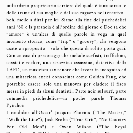
miliardario proprietario terriero del quale è innamorata, e
delle trame di sua moglie e del suo ragazzo nel tentativo…
beh, facile a dirsi per lei. Siamo alla fine dei psichedelici
anni ’60 e la paranoia è all’ordine del giorno e Doc sa che
“amore” è un’altra di quelle parole in voga in quel
momento storico, come “trip” o “groovy”, che vengono
usate a sproposito – solo che questa di solito porta guai.
Con un cast di personaggi che include surfisti, traffichini,
tossici e rocker, uno strozzino assassino, detective della
LAPD, un musicista sax tenore che lavora in incognito ed
una misteriosa entità conosciuta come Golden Fang, che
potrebbe essere solo una manovra per eludere il fisco
messa in piedi da alcuni dentisti… Parte noir sul surf, parte
commedia psichedelica—in poche parole Thomas
Pynchon.
I candidati all’Oscar® Joaquin Phoenix (“The Master,”
“Walk the Line”), Josh Brolin (“True Grit”, “No Country
For Old Men”) e Owen Wilson (“The Royal