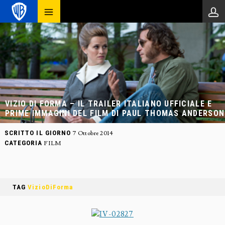
VIZIO DI FORMA – IL TRAILER ITALIANO UFFICIALE E
PRIME IMMAGINI DEL FILM DI PAUL THOMAS ANDERSON
SCRITTO IL GIORNO
7 Ottobre 2014
CATEGORIA
FILM
TAG
VizioDiForma