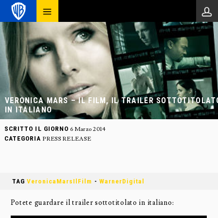
VERONICA MARS – IL FILM, IL TRAILER SOTTOTITOLAT
IN ITALIANO
SCRITTO IL GIORNO
6 Marzo 2014
CATEGORIA
PRESS RELEASE
TAG
VeronicaMarsIlFilm
-
WarnerDigital
Potete guardare il trailer sottotitolato in italiano: