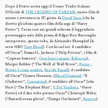
Dopo il Poster arriva oggi il Teaser Trailer Italiano
Ufficiale di
THE LEGEND OF TARZAN
, nuovo film di
azione e avventura in 3D girato da
David Yates
(che ha
diretto gli ultimi quattro film della saga di “Harry
Potter”). Torna così sui grandi schermi il leggendario
personaggio nato dalla penna di Edgar Rice Burroughs
interpretato, questa volta, da Alexander Skarsgård (la
serie HBO
True Blood
). Con lui sul set: il candidato
all’Oscar®, Samuel L. Jackson (“Pulp Fiction”, i film di
“Capitan America”,
Quei bravi ragazzi
,
Robocop
),
Margot Robbie (“The Wolf of Wall Street”,
Focus –
Niente è come sembra
,
Suicide Squad
), il candidato
all’Oscar® Djimon Hounsou, (
Blood Diamond
, “Il
Gladiatore”,
Costantine
), il candidato all’Oscar® John
Hurt (“The Elephant Man”,
V Per Vendetta
, “Harry
Potter) ed il due volte premio Oscar® Christoph Waltz,
(“Bastardi senza gloria”, “Django Unchained”,
Spectre
).