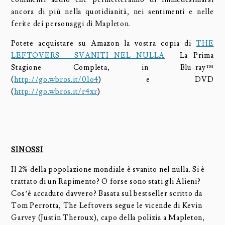
ancora di più nella quotidianità, nei sentimenti e nelle
ferite dei personaggi di Mapleton.
Potete acquistare su Amazon la vostra copia di
THE
LEFTOVERS – SVANITI NEL NULLA
– La Prima
Stagione Completa, in Blu-ray™
(
http://go.wbros.it/01o4
) e DVD
(
http://go.wbros.it/r4xr
)
SINOSSI
Il 2% della popolazione mondiale è svanito nel nulla. Si è
trattato di un Rapimento? O forse sono stati gli Alieni?
Cos’è accaduto davvero? Basata sul bestseller scritto da
Tom Perrotta, The Leftovers segue le vicende di Kevin
Garvey (Justin Theroux), capo della polizia a Mapleton,