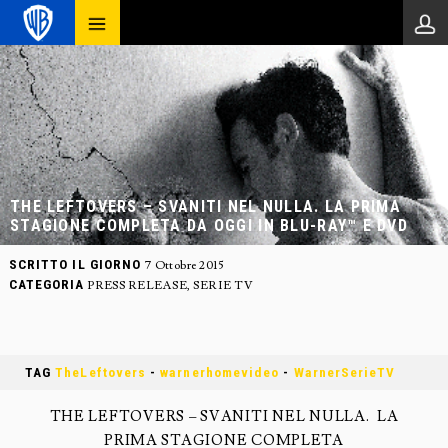
THE LEFTOVERS – SVANITI NEL NULLA. LA PRIMA
STAGIONE COMPLETA DA OGGI IN BLU-RAY™ E DVD
SCRITTO IL GIORNO
7 Ottobre 2015
CATEGORIA
PRESS RELEASE
,
SERIE TV
TAG
TheLeftovers
-
warnerhomevideo
-
WarnerSerieTV
THE LEFTOVERS – SVANITI NEL NULLA. LA
PRIMA STAGIONE COMPLETA