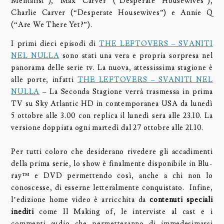
Mentalist”), Max Carver (“Desperate Housewives”),
Charlie Carver (“Desperate Housewives”) e Annie Q
(“Are We There Yet?”).
I primi dieci episodi di
THE LEFTOVERS – SVANITI
NEL NULLA
sono stati una vera e propria sorpresa nel
panorama delle serie tv. La nuova, attessissima stagione è
alle porte, infatti
THE LEFTOVERS – SVANITI NEL
NULLA
– La Seconda Stagione verrà trasmessa in prima
TV su Sky Atlantic HD in contemporanea USA da lunedì
5 ottobre alle 3.00 con replica il lunedì sera alle 23.10. La
versione doppiata ogni martedì dal 27 ottobre alle 21.10.
Per tutti coloro che desiderano rivedere gli accadimenti
della prima serie, lo show è finalmente disponibile in Blu-
ray™ e DVD permettendo così, anche a chi non lo
conoscesse, di esserne letteralmente conquistato. Infine,
l’edizione home video è arricchita da
contenuti speciali
inediti
come Il Making of, le interviste al cast e i
commenti audio che permetteranno di immedesimarsi