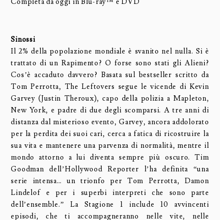
Completa da oggi in Blu-ray™ e DVD
Sinossi
Il 2% della popolazione mondiale è svanito nel nulla. Si è
trattato di un Rapimento? O forse sono stati gli Alieni?
Cos’è accaduto davvero? Basata sul bestseller scritto da
Tom Perrotta, The Leftovers segue le vicende di Kevin
Garvey (Justin Theroux), capo della polizia a Mapleton,
New York, e padre di due degli scomparsi. A tre anni di
distanza dal misterioso evento, Garvey, ancora addolorato
per la perdita dei suoi cari, cerca a fatica di ricostruire la
sua vita e mantenere una parvenza di normalità, mentre il
mondo attorno a lui diventa sempre più oscuro. Tim
Goodman dell’Hollywood Reporter l’ha definita “una
serie intensa… un trionfo per Tom Perrotta, Damon
Lindelof e per i superbi interpreti che sono parte
dell’ensemble.” La Stagione 1 include 10 avvincenti
episodi, che ti accompagneranno nelle vite, nelle