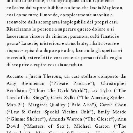
milioni di persone, assomiglia quasi ad un rapimento
colletivo dal sapore bliblico o alieno che lascia Mapleton,
così come tutto il mondo, completamente attonito e
sconvolto dalla scomparsa inspiegabile dei propri cari.
Riusciranno le persone a superare questo dolore o si
lasceranno vincere da cinismo, paranoia, culti fanatici e
paura? La serie, misteriosa e stimolante, ribalta teorie e
risposte episodio dopo episodio, lasciando gli spettatori
increduli, esterefatti e voracemente persuasi dalla voglia
di scoprire e capire cosa sia accaduto.
Accanto a Justin Theroux, un cast stellare composto da:
Amy Brenneman (“Private Practice”), Christopher
Eccelston (“Thor: The Dark World”), Liv Tyler (“The
Lord of the Rings”), Chris Zylka (“The Amazing Spider-
Man 2”), Margaret Qualley (“Palo Alto”), Carrie Coon
(“Law & Order: Special Victims Unit”), Emily Meade
(“Gimme Shelter”), Amanda Warren (“The Closer”), Ann
Dowd (“Masters of Sex”), Michael Gaston (“The