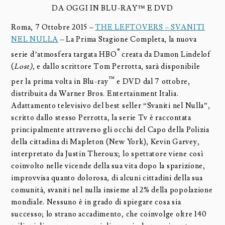
DA OGGI IN BLU-RAY™ E DVD
Roma, 7 Ottobre 2015 –
THE LEFTOVERS – SVANITI
NEL NULLA
– La Prima Stagione Completa, la nuova
®
serie d’atmosfera targata HBO
creata da Damon Lindelof
(
Lost)
, e dallo scrittore Tom Perrotta, sarà disponibile
™
per la prima volta in Blu-ray
e DVD dal 7 ottobre,
distribuita da Warner Bros. Entertainment Italia.
Adattamento televisivo del best seller “Svaniti nel Nulla”,
scritto dallo stesso Perrotta, la serie Tv è raccontata
principalmente attraverso gli occhi del Capo della Polizia
della cittadina di Mapleton (New York), Kevin Garvey,
interpretato da Justin Theroux; lo spettatore viene così
coinvolto nelle vicende della sua vita dopo la sparizione,
improvvisa quanto dolorosa, di alcuni cittadini della sua
comunità, svaniti nel nulla insieme al 2% della popolazione
mondiale. Nessuno è in grado di spiegare cosa sia
successo; lo strano accadimento, che coinvolge oltre 140