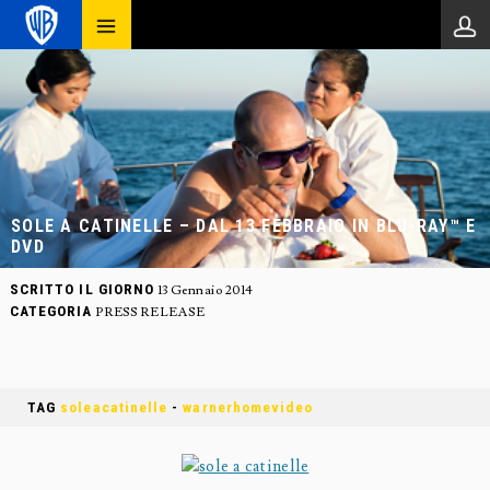
SOLE A CATINELLE – DAL 13 FEBBRAIO IN BLU-RAY™ E
DVD
SCRITTO IL GIORNO
13 Gennaio 2014
CATEGORIA
PRESS RELEASE
TAG
soleacatinelle
-
warnerhomevideo