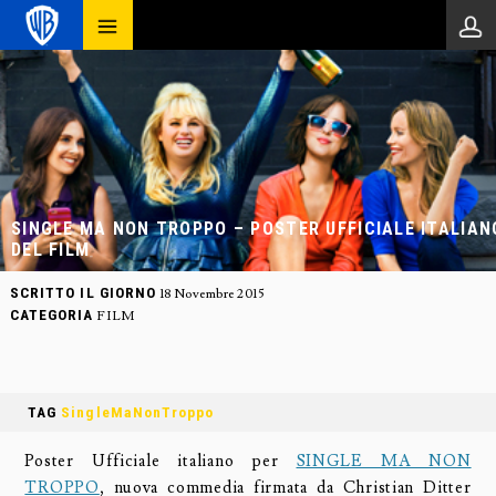
SINGLE MA NON TROPPO – POSTER UFFICIALE ITALIAN
DEL FILM
SCRITTO IL GIORNO
18 Novembre 2015
CATEGORIA
FILM
TAG
SingleMaNonTroppo
Poster Ufficiale italiano per
SINGLE MA NON
TROPPO
, nuova commedia firmata da Christian Ditter