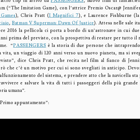
uattro clip in arrivo da
PASSENGERS
, nuovo film di fantascie
m (“The Imitation Game), con l’attrice Premio Oscar@ Jennifer
 Games
), Chris Pratt (
I Magnifici 7
), e Laurence Fishburne (la
iaio
,
Batman V Superman: Dawn Of Justice
). Attesa nelle sale it
re 2016 la pellicola ci porta a bordo di un’astronave in cui due
nni prima del previsto, con la prospettiva di restare per tutto il r
eme. “
PASSENGERS
è la storia di due persone che intraprend
 vita, un viaggio di 120 anni verso un nuovo pianeta, ma si sve
visto”, dice Chris Pratt, che recita nel film al fianco di Jenn
ò che c’è un motivo per cui si sono svegliati in anticipo. Devon
alfunzionamento del sistema, e prendere atto che la navicella sta 
avvivere e salvare la vita di tutti i passeggeri della più grande
oria umana”.
 “Primo appuntamento”: