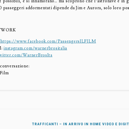
rt possibili, e si innamorano… ma scoprono che l’astronave è in g
00 passeggeri addormentati dipende da Jim e Aurora, solo loro pos
ETWORK
https://www.facebook.com/PassengersILFILM
M:
instagram.com/warnerbrositalia
witter.com/WarnerBrosIta
 conversazione:
lFilm
TRAFFICANTI – IN ARRIVO IN HOME VIDEO E DIG