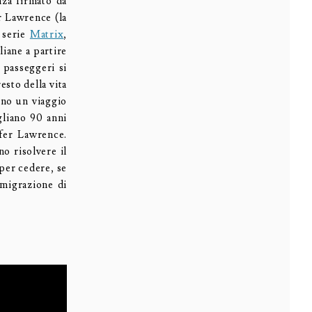
nza firmato da
 Lawrence (la
 serie
Matrix
,
aliane a partire
 passeggeri si
esto della vita
ono un viaggio
gliano 90 anni
ifer Lawrence.
o risolvere il
per cedere, se
 migrazione di