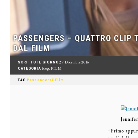
PASSENGERS – QUATTRO CLIP 
DAL FILM
SCRITTO IL GIORNO
27 Dicembre 2016
CATEGORIA
blog
,
FILM
TAG
PassengersIlFilm
Jennife
“Primo appunt