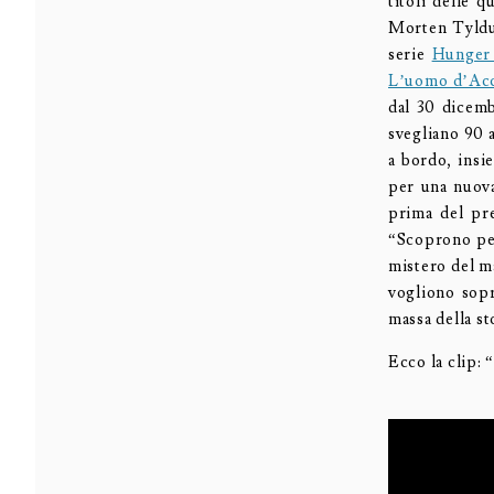
titoli delle q
Morten Tyldu
serie
Hunger
L’uomo d’Acc
dal 30 dicemb
svegliano 90 a
a bordo, insi
per una nuova
prima del pre
“Scoprono per
mistero del m
vogliono sopr
massa della st
Ecco la clip: