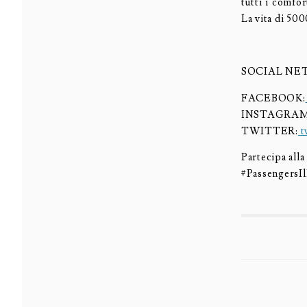
tutti i comfo
La vita di 50
SOCIAL N
FACEBOOK:
INSTAGRA
TWITTER:
t
Partecipa alla
#PassengersI